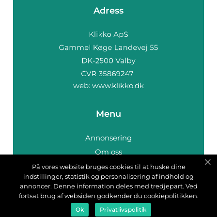
Adress
web:
www.klikko.dk
Menu
Annonsering
Om oss
Cookies
På vores website bruges cookies til at huske dine
indstillinger, statistik og personalisering af indhold og
Kontakta oss
annoncer. Denne information deles med tredjepart. Ved
Sitemap
fortsat brug af websiden godkender du cookiepolitikken.
Ok
Privatlivspolitik