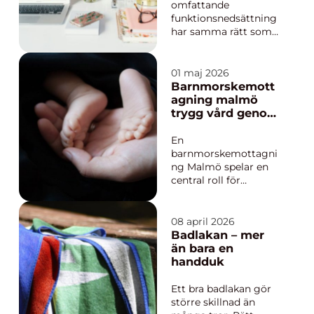
smidig överlåtelsen
omfattande
blir....
funktionsnedsättning
har samma rätt som
alla andra att leva ett
självständigt liv.
personlig assistans är
01 maj 2026
ett av de viktigaste
Barnmorskemott
verktygen för att göra
agning malmö
det möjligt i
trygg vård genom
praktiken. Genom
hela livet
individuellt stöd i
En
vardagen kan barn,
barnmorskemottagni
unga o...
ng Malmö spelar en
central roll för
kvinnors hälsa genom
hela livet från första
preventivmedlet till
08 april 2026
graviditet,
Badlakan – mer
förlossningsförberede
än bara en
lser och kontroller
handduk
senare i livet. En bra
mottagning
Ett bra badlakan gör
kombinerar medicinsk
större skillnad än
kompetens med tid,