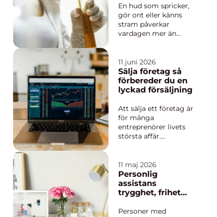
En hud som spricker,
gör ont eller känns
stram påverkar
vardagen mer än
många vill erkänna.
Händer som svider vid
minsta tvätt, hälar
11 juni 2026
som spricker i varje
Sälja företag så
steg eller
förbereder du en
förhårdnader som
lyckad försäljning
aldrig verkar ge med
sig. För den som
Att sälja ett företag är
kämpar med sådana
för många
problem kan...
entreprenörer livets
största affär.
Försäljningen rör inte
bara pengar, utan
också år av arbete,
11 maj 2026
engagemang och
Personlig
relationer. En
assistans
strukturerad process
trygghet, frihet
gör stor skillnad för
och ett liv på
både priset och hur
egna villkor
Personer med