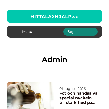
HITTALAXHJALP.
se
Menu
admin
01 augusti 2026
Fot och handsalva
special nyckeln
till stark hud på
händer och fötter