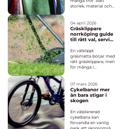
många tror. Rätt
l...
storlek, material och
tjocklek påverkar hur
snabbt du torkar, hur
skönt det känns mot
04 april 2026
huden och hur länge
Gräsklippare
handduken håller
norrköping guide
form och fär...
till rätt val, service
och lång livslängd
En välklippt
gräsmatta börjar med
rätt gräsklippare, men
för många i
Norrköping är
utbudet både stort
och förvirrande. Ska
07 mars 2026
man välja batteri, el,
Cykelbanor mer
bensin eller robot?
än bara stigar i
Hur ofta behövs
skogen
service, och när lönar
sig reparation i stället
En välplanerad
för att köpa nytt? D...
cykelbana kan
förvandla en vanlig
park, ett skogsområde