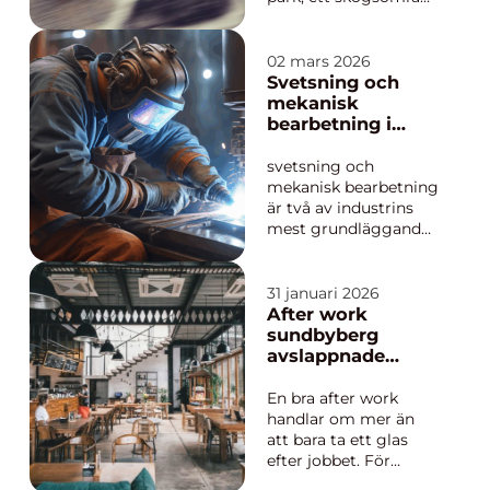
eller en
idrottsanläggning till
en levande
02 mars 2026
mötesplats. Här tränar
Svetsning och
barn balans,
mekanisk
ungdomar utmanar
bearbetning i
sig själva och vuxna
modern industri
hittar ett roligt sätt
svetsning och
att hålla sig i form.
mekanisk bearbetning
Cykelbanor skapar...
är två av industrins
mest grundläggande
byggstenar.
Tillsammans gör de
det möjligt att ta råa
31 januari 2026
stålämnen, plåt eller
After work
gjutna detaljer och
sundbyberg
förvandla dem till
avslappnade
färdiga komponenter
träffar med puls,
som klarar höga
mat och smak
En bra after work
belastningar, tuffa
handlar om mer än
milj...
att bara ta ett glas
efter jobbet. För
många i Sundbyberg