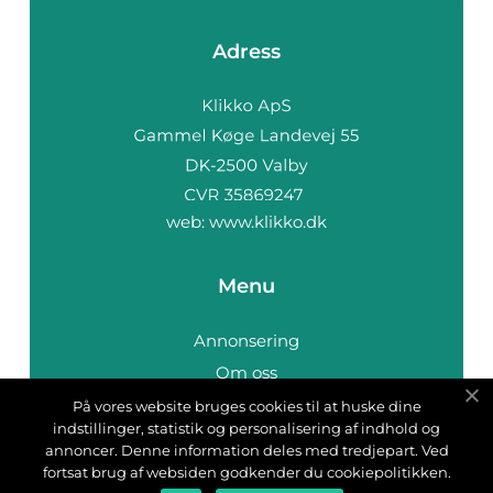
Adress
web:
www.klikko.dk
Menu
Annonsering
Om oss
Cookies
På vores website bruges cookies til at huske dine
indstillinger, statistik og personalisering af indhold og
Kontakta oss
annoncer. Denne information deles med tredjepart. Ved
Sitemap
fortsat brug af websiden godkender du cookiepolitikken.