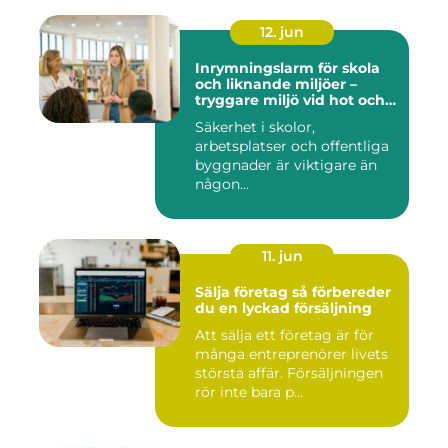
12. jun
Inrymningslarm för skola
och liknande miljöer –
tryggare miljö vid hot och
kris
Säkerhet i skolor,
arbetsplatser och offentliga
byggnader är viktigare än
någon...
11. jun
Sälja företag så förbereder
du en lyckad försäljning
Att sälja ett företag är för
många entreprenörer livets
största affär. Försäljningen
rör inte bara p...