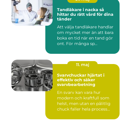
Tandläkare i nacka så
hittar du rätt vård för dina
tänder
Att välja tandläkare handlar
om mycket mer än att bara
boka en tid när en tand gör
ont. För många sp...
11. maj
Svarvchuckar hjärtat i
effektiv och säker
svarvbearbetning
En svarv kan vara hur
modern och kraftfull som
helst, men utan en pålitlig
chuck faller hela process...