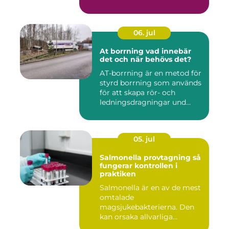
06. jul
At borrning vad innebär
det och när behövs det?
AT-borrning är en metod för
styrd borrning som används
för att skapa rör- och
ledningsdragningar und...
05. jul
Salmonella provtagning så
fungerar kontrollen i
praktiken
Salmonella är en av de mest
omtalade
magsjukebakterierna. Den
kan orsaka allvarliga
symtom hos både ...