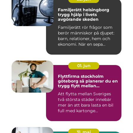
Familjerätt helsingborg
trygg hjälp i livets
avgörande skeden
Familjerätt rör frågor som
berör människor på djupet:
barn, relationer, hem och
ekonomi. När en sepa...
01. jun
Flyttfirma stockholm
göteborg så planerar du en
trygg flytt mellan
storstäderna
Att flytta mellan Sveriges
två största städer innebär
mer än att bara lasta en bil
full med kartonge...
31. maj