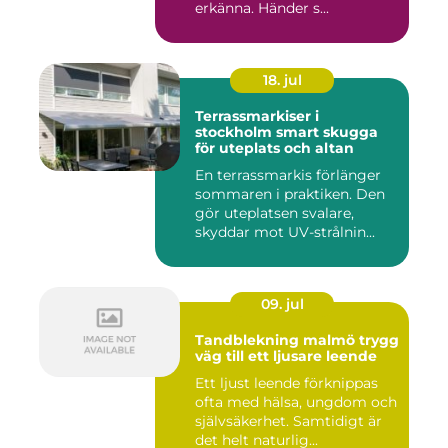
erkänna. Händer s...
18. jul
Terrassmarkiser i
stockholm smart skugga
för uteplats och altan
En terrassmarkis förlänger
sommaren i praktiken. Den
gör uteplatsen svalare,
skyddar mot UV-strålnin...
09. jul
Tandblekning malmö trygg
väg till ett ljusare leende
Ett ljust leende förknippas
ofta med hälsa, ungdom och
självsäkerhet. Samtidigt är
det helt naturlig...