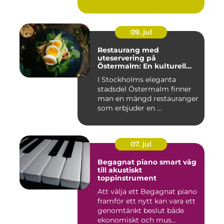
09. jul
Restaurang med
uteservering på
Östermalm: En kulturell
oas i Stockholm
I Stockholms eleganta
stadsdel Östermalm finner
man en mängd restauranger
som erbjuder en ...
07. jul
Begagnat piano smart väg
till akustiskt
toppinstrument
Att välja ett Begagnat piano
framför ett nytt kan vara ett
genomtänkt beslut både
ekonomiskt och mus...