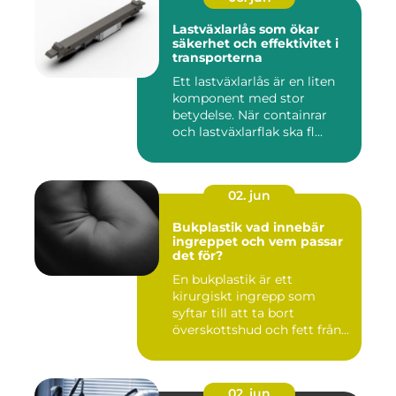
Lastväxlarlås som ökar
säkerhet och effektivitet i
transporterna
Ett lastväxlarlås är en liten
komponent med stor
betydelse. När containrar
och lastväxlarflak ska fl...
02. jun
Bukplastik vad innebär
ingreppet och vem passar
det för?
En bukplastik är ett
kirurgiskt ingrepp som
syftar till att ta bort
överskottshud och fett från
mage...
02. jun