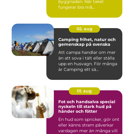
byggnaden. När taket
fungerar bra m&...
02. aug
Camping frihet, natur och
gemenskap på svenska
Att campa handlar om mer
än att sova i tält eller ställa
upp en husvagn. För många
är Camping ett sä...
01. aug
Fot och handsalva special
nyckeln till stark hud på
händer och fötter
En hud som spricker, gör ont
eller känns stram påverkar
vardagen mer än många vill