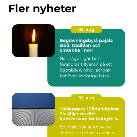
Fler nyheter
03. aug
Begravningsbyrå pajala
stöd, tradition och
omtanke i norr
När någon går bort
förändras tillvaron på ett
ögonblick. Mitt i sorgen
behöver anhöriga fatta
många ...
02. aug
Takläggare i Söderköping:
Så väljer du rätt
hantverkare för takbyte i
Söderköping
Ett friskt tak är en av de
viktigaste delarna av hela