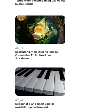
Tandblekning malmö trygg väg till ett
ljusare leende
09. jul
Restaurang med uteservering på
Östermalm: En kulturell oas i
Stockholm
07. jul
Begagnat piano smart väg till
akustiskt toppinstrument