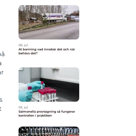
06. jul
At borrning vad innebär det och när
på
behövs det?
a
ar
s
t
05. jul
Salmonella provtagning så fungerar
kontrollen i praktiken