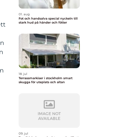
01. aug
Fot och handsalva special nyckeln till
stark hud på händer och fötter
tt
en
en
Om
18. jul
r
Terrassmarkiser i stockholm smart
skugga för uteplats och altan
09. jul