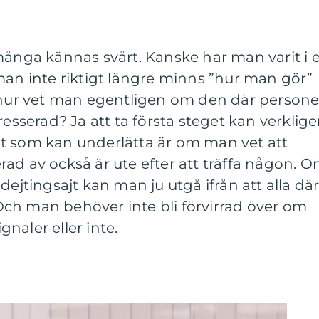
många kännas svårt. Kanske har man varit i e
man inte riktigt längre minns ”hur man gör”
h hur vet man egentligen om den där person
resserad? Ja att ta första steget kan verklig
t som kan underlätta är om man vet att
ad av också är ute efter att träffa någon. 
dejtingsajt kan man ju utgå ifrån att alla dä
. Och man behöver inte bli förvirrad över om
naler eller inte.