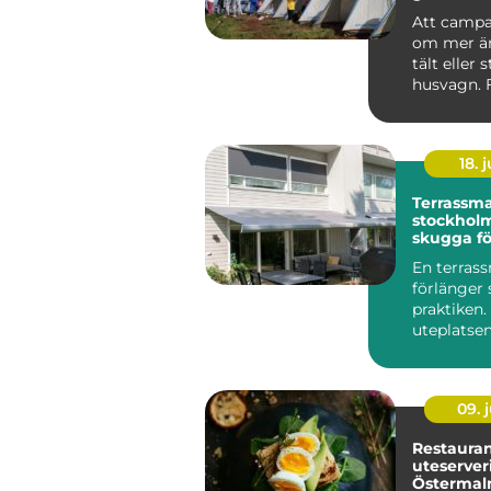
svenska
Att campa
om mer än
tält eller 
husvagn.
är Camping
18. j
Terrassma
stockholm sma
skugga fö
och altan
En terras
förlänger
praktiken
uteplatsen
skyddar m
strålnin...
09. j
Restaura
uteserver
Östermal