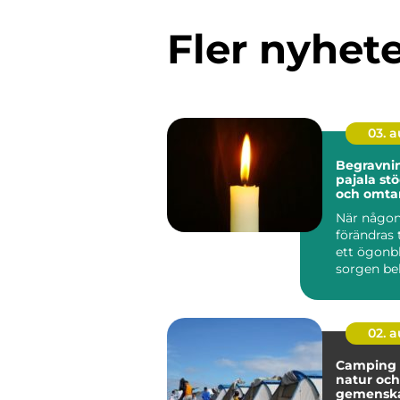
Fler nyhet
03. 
Begravni
pajala stöd, tradition
och omtan
När någon
förändras 
ett ögonbl
sorgen be
anhöriga 
...
02. 
Camping frihet,
natur och
gemensk