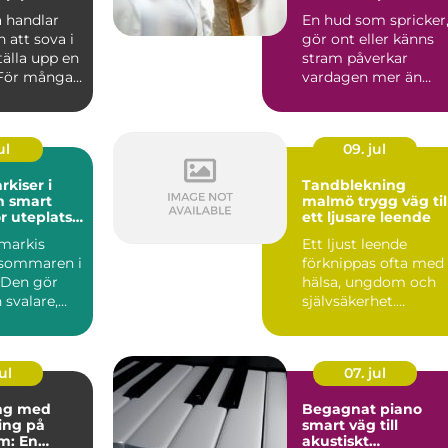
och fötter
 handlar
En hud som spricker
 att sova i
gör ont eller känns
ställa upp en
stram påverkar
 För många
vardagen mer än
 ett sä...
många vill erkänna.
Händer s...
ul
09. jul
rkiser i
Tandblekning
rt
malmö trygg väg till
r uteplats
ett ljusare leende
smarkis
Ett ljust leende
 sommaren i
förknippas ofta med
. Den gör
hälsa, ungdom och
 svalare,
självsäkerhet.
ot UV-
Samtidigt är det hel
naturlig...
ul
07. jul
ng med
Begagnat piano
ing på
smart väg till
m: En
akustiskt