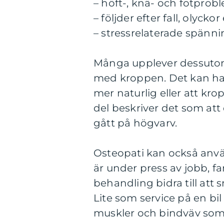
– höft-, knä- och fotprob
– följder efter fall, olycko
– stressrelaterade spänni
Många upplever dessutom 
med kroppen. Det kan han
mer naturlig eller att kr
del beskriver det som att d
gått på högvarv.
Osteopati kan också anv
är under press av jobb, f
behandling bidra till att 
Lite som service på en bil
muskler och bindväv som f