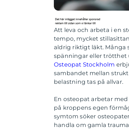
Att leva och arbeta i en 
tempo, mycket stillasitt
aldrig riktigt läkt. Mång
spänningar eller trötthet 
Osteopat Stockholm
erbj
sambandet mellan struktu
belastning tas på allvar.
En osteopat arbetar med
på kroppens egen förmåga t
symtom söker osteopaten
handla om gamla trauman,