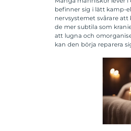
Många människor lever i 
befinner sig i lätt kamp-
nervsystemet svårare att 
de mer subtila som kraniel
att lugna och omorganise
kan den börja reparera sig