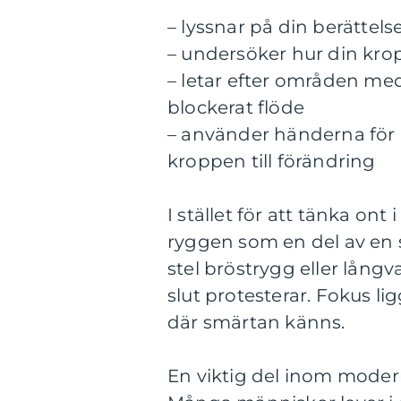
– lyssnar på din berätte
– undersöker hur din krop
– letar efter områden med
blockerat flöde
– använder händerna för 
kroppen till förändring
I stället för att tänka on
ryggen som en del av en 
stel bröstrygg eller långva
slut protesterar. Fokus li
där smärtan känns.
En viktig del inom modern