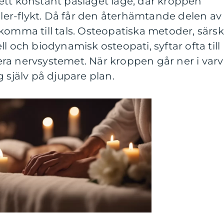
ett konstant påslaget läge, där kroppen
eller-flykt. Då får den återhämtande delen av
komma till tals. Osteopatiska metoder, särski
l och biodynamisk osteopati, syftar ofta till
ra nervsystemet. När kroppen går ner i varv
 själv på djupare plan.