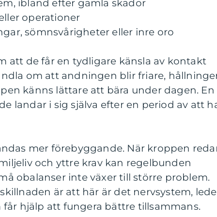
lem, ibland efter gamla skador
r eller operationer
ngar, sömnsvårigheter eller inre oro
att de får en tydligare känsla av kontakt
dla om att andningen blir friare, hållning
oppen känns lättare att bära under dagen. En
e landar i sig själva efter en period av att h
ändas mer förebyggande. När kroppen reda
amiljeliv och yttre krav kan regelbunden
små obalanser inte växer till större problem.
 skillnaden är att här är det nervsystem, lede
år hjälp att fungera bättre tillsammans.