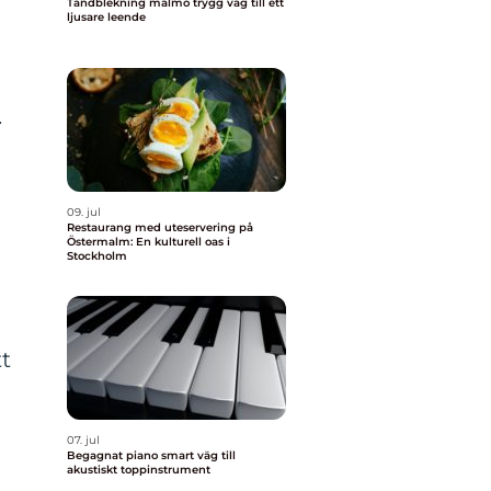
Tandblekning malmö trygg väg till ett
ljusare leende
.
09. jul
Restaurang med uteservering på
Östermalm: En kulturell oas i
Stockholm
t
07. jul
Begagnat piano smart väg till
akustiskt toppinstrument