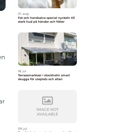
01. aug
Fot och handsalva special nyckeln till
stark hud på händer och fötter
en
18. jul
Terrassmarkiser i stockholm smart
skugga för uteplats och altan
ar
09. jul