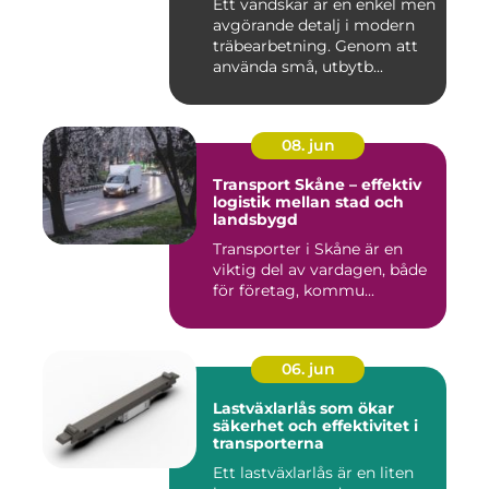
Ett vändskär är en enkel men
avgörande detalj i modern
träbearbetning. Genom att
använda små, utbytb...
08. jun
Transport Skåne – effektiv
logistik mellan stad och
landsbygd
Transporter i Skåne är en
viktig del av vardagen, både
för företag, kommu...
06. jun
Lastväxlarlås som ökar
säkerhet och effektivitet i
transporterna
Ett lastväxlarlås är en liten