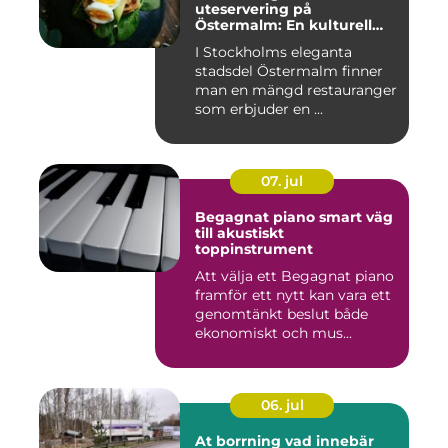
uteservering på
Östermalm: En kulturell
oas i Stockholm
I Stockholms eleganta
stadsdel Östermalm finner
man en mängd restauranger
som erbjuder en ...
07. jul
Begagnat piano smart väg
till akustiskt
toppinstrument
Att välja ett Begagnat piano
framför ett nytt kan vara ett
genomtänkt beslut både
ekonomiskt och mus...
06. jul
At borrning vad innebär