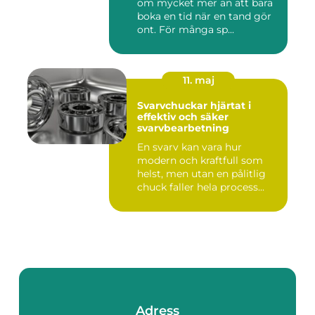
om mycket mer än att bara
boka en tid när en tand gör
ont. För många sp...
11. maj
Svarvchuckar hjärtat i
effektiv och säker
svarvbearbetning
En svarv kan vara hur
modern och kraftfull som
helst, men utan en pålitlig
chuck faller hela process...
Adress