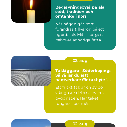
Begravningsbyrå pajala
stöd, tradition och
omtanke i norr
När någon går bort
förändras tillvaron på ett
ögonblick. Mitt i sorgen
behöver anhöriga fatta
många ...
02. aug
Takläggare i Söderköping:
Så väljer du rätt
hantverkare för takbyte i
Söderköping
Ett friskt tak är en av de
viktigaste delarna av hela
byggnaden. När taket
fungerar bra m&...
02. aug