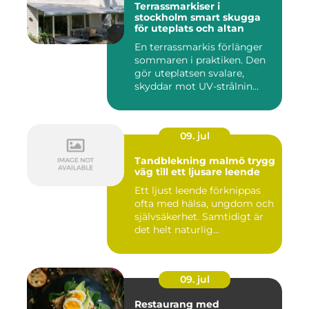
Terrassmarkiser i
stockholm smart skugga
för uteplats och altan
En terrassmarkis förlänger
sommaren i praktiken. Den
gör uteplatsen svalare,
skyddar mot UV-strålnin...
09. jul
Tandblekning malmö trygg
väg till ett ljusare leende
Ett ljust leende förknippas
ofta med hälsa, ungdom och
självsäkerhet. Samtidigt är
det helt naturlig...
09. jul
Restaurang med