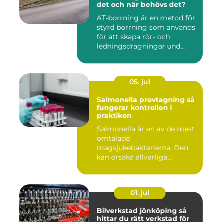
det och när behövs det?
AT-borrning är en metod för
styrd borrning som används
för att skapa rör- och
ledningsdragningar und...
05. jul
Salmonella provtagning så
fungerar kontrollen i
praktiken
Salmonella är en av de mest
omtalade
magsjukebakterierna. Den
kan orsaka allvarliga
symtom hos både ...
01. jul
Bilverkstad jönköping så
hittar du rätt verkstad för