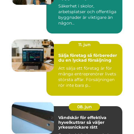
kris
Säkerhet i skolor,
arbetsplatser och offentliga
byggnader är viktigare än
någon...
11. jun
Sälja företag så förbereder
du en lyckad försäljning
Att sälja ett företag är för
många entreprenörer livets
största affär. Försäljningen
rör inte bara p...
08. jun
Vändskär för effektiva
hyvelkuttrar så väljer
yrkessnickare rätt