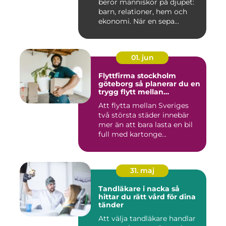
berör människor på djupet:
barn, relationer, hem och
ekonomi. När en sepa...
01. jun
Flyttfirma stockholm
göteborg så planerar du en
trygg flytt mellan
storstäderna
Att flytta mellan Sveriges
två största städer innebär
mer än att bara lasta en bil
full med kartonge...
31. maj
Tandläkare i nacka så
hittar du rätt vård för dina
tänder
Att välja tandläkare handlar