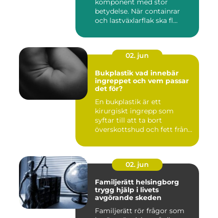
komponent med stor
betydelse. När containrar
och lastväxlarflak ska fl...
02. jun
Bukplastik vad innebär
ingreppet och vem passar
det för?
En bukplastik är ett
kirurgiskt ingrepp som
syftar till att ta bort
överskottshud och fett från
mage...
02. jun
Familjerätt helsingborg
trygg hjälp i livets
avgörande skeden
Familjerätt rör frågor som