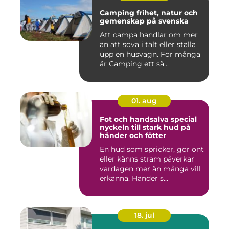
Camping frihet, natur och
gemenskap på svenska
Att campa handlar om mer
än att sova i tält eller ställa
upp en husvagn. För många
är Camping ett sä...
01. aug
Fot och handsalva special
nyckeln till stark hud på
händer och fötter
En hud som spricker, gör ont
eller känns stram påverkar
vardagen mer än många vill
erkänna. Händer s...
18. jul