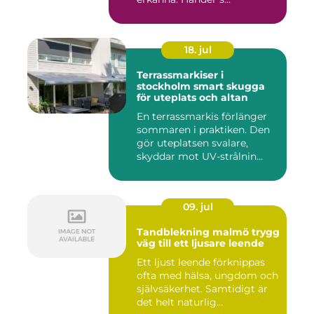
18. jul
Terrassmarkiser i
stockholm smart skugga
för uteplats och altan
En terrassmarkis förlänger
sommaren i praktiken. Den
gör uteplatsen svalare,
skyddar mot UV-strålnin...
09. jul
Tandblekning malmö trygg
väg till ett ljusare leende
Ett ljust leende förknippas
ofta med hälsa, ungdom och
självsäkerhet. Samtidigt är
det helt naturlig...