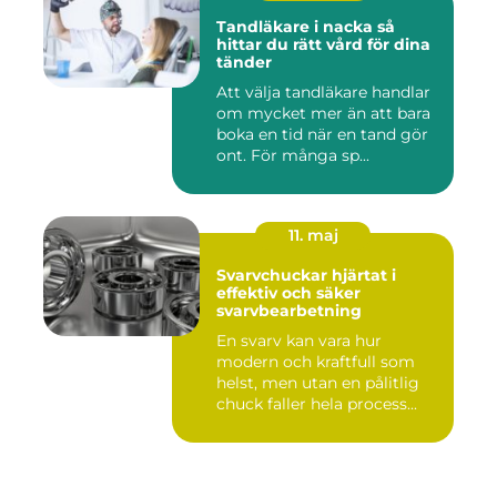
Tandläkare i nacka så
hittar du rätt vård för dina
tänder
Att välja tandläkare handlar
om mycket mer än att bara
boka en tid när en tand gör
ont. För många sp...
11. maj
Svarvchuckar hjärtat i
effektiv och säker
svarvbearbetning
En svarv kan vara hur
modern och kraftfull som
helst, men utan en pålitlig
chuck faller hela process...