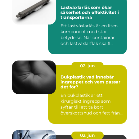
Lastväxlarlås som ökar
säkerhet och effektivitet i
transporterna
Ett lastväxlarlås är en liten
komponent med stor
betydelse. När containrar
och lastväxlarflak ska fl...
02. jun
Bukplastik vad innebär
ingreppet och vem passar
det för?
En bukplastik är ett
kirurgiskt ingrepp som
syftar till att ta bort
överskottshud och fett från
mage...
02. jun