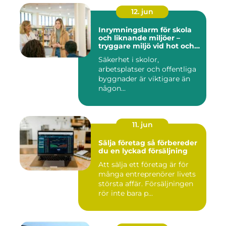
12. jun
Inrymningslarm för skola
och liknande miljöer –
tryggare miljö vid hot och
kris
Säkerhet i skolor,
arbetsplatser och offentliga
byggnader är viktigare än
någon...
11. jun
Sälja företag så förbereder
du en lyckad försäljning
Att sälja ett företag är för
många entreprenörer livets
största affär. Försäljningen
rör inte bara p...