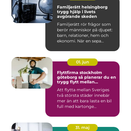
Familjerätt helsingborg
trygg hjälp i livets
avgörande skeden
Familjerätt rör frågor som
berör människor på djupet:
barn, relationer, hem och
ekonomi. När en sepa...
01. jun
Flyttfirma stockholm
göteborg så planerar du en
trygg flytt mellan
storstäderna
Att flytta mellan Sveriges
två största städer innebär
mer än att bara lasta en bil
full med kartonge...
31. maj