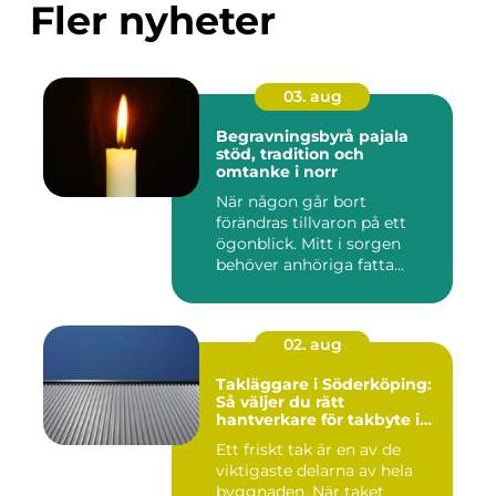
Fler nyheter
03. aug
Begravningsbyrå pajala
stöd, tradition och
omtanke i norr
När någon går bort
förändras tillvaron på ett
ögonblick. Mitt i sorgen
behöver anhöriga fatta
många ...
02. aug
Takläggare i Söderköping:
Så väljer du rätt
hantverkare för takbyte i
Söderköping
Ett friskt tak är en av de
viktigaste delarna av hela
byggnaden. När taket