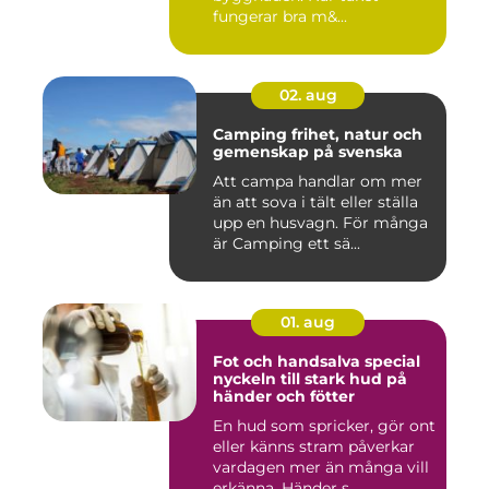
fungerar bra m&...
02. aug
Camping frihet, natur och
gemenskap på svenska
Att campa handlar om mer
än att sova i tält eller ställa
upp en husvagn. För många
är Camping ett sä...
01. aug
Fot och handsalva special
nyckeln till stark hud på
händer och fötter
En hud som spricker, gör ont
eller känns stram påverkar
vardagen mer än många vill
erkänna. Händer s...