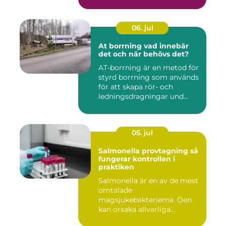
06. jul
At borrning vad innebär
det och när behövs det?
AT-borrning är en metod för
styrd borrning som används
för att skapa rör- och
ledningsdragningar und...
05. jul
Salmonella provtagning så
fungerar kontrollen i
praktiken
Salmonella är en av de mest
omtalade
magsjukebakterierna. Den
kan orsaka allvarliga
symtom hos både ...