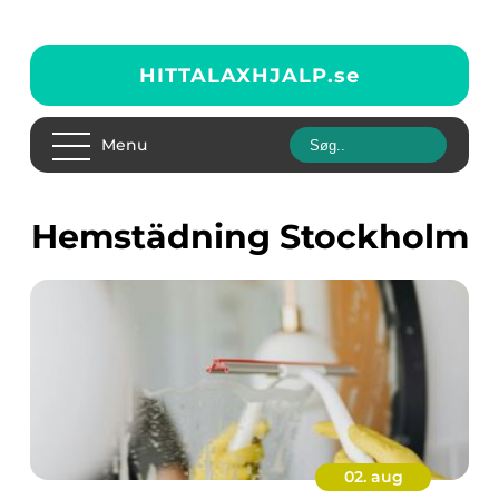
HITTALAXHJALP.
se
Menu
hemstädning Stockholm
02. aug