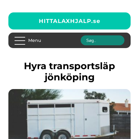
HITTALAXHJALP.
se
Menu
hyra transportsläp
jönköping