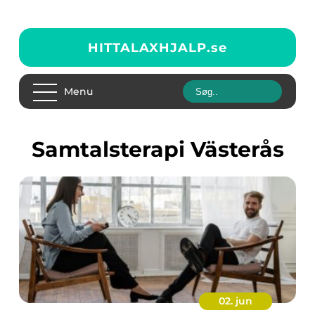
HITTALAXHJALP.
se
Menu
Samtalsterapi Västerås
02. jun