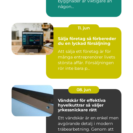
byggnader är viktigare än
någon...
11. jun
Sälja företag så förbereder
du en lyckad försäljning
Att sälja ett företag är för
många entreprenörer livets
största affär. Försäljningen
rör inte bara p...
08. jun
Vändskär för effektiva
hyvelkuttrar så väljer
yrkessnickare rätt
Ett vändskär är en enkel men
avgörande detalj i modern
träbearbetning. Genom att