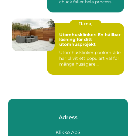
chuck faller hela process...
11. maj
Utomhusklinker: En hållbar
lösning för ditt
utomhusprojekt
Utomhusklinker poolområde
har blivit ett populärt val för
många husägare ...
Adress