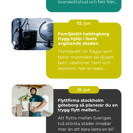
överskottshud och fett från
mage...
02. jun
Familjerätt helsingborg
trygg hjälp i livets
avgörande skeden
Familjerätt rör frågor som
berör människor på djupet:
barn, relationer, hem och
ekonomi. När en sepa...
01. jun
Flyttfirma stockholm
göteborg så planerar du en
trygg flytt mellan
storstäderna
Att flytta mellan Sveriges
två största städer innebär
mer än att bara lasta en bil