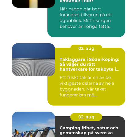
omtanke i norr
När någon går bort
förändras tillvaron på ett
ögonblick. Mitt i sorgen
behöver anhöriga fatta
många ...
02. aug
Takläggare i Söderköping:
Så väljer du rätt
hantverkare för takbyte i
Söderköping
Ett friskt tak är en av de
viktigaste delarna av hela
byggnaden. När taket
fungerar bra m&...
02. aug
Camping frihet, natur och
gemenskap på svenska