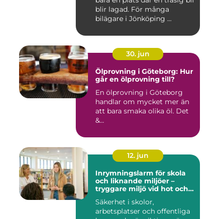
bara en plats där en trasig bil
blir lagad. För många
bilägare i Jönköping ...
30. jun
Ölprovning i Göteborg: Hur
går en ölprovning till?
En ölprovning i Göteborg
handlar om mycket mer än
att bara smaka olika öl. Det
&...
12. jun
Inrymningslarm för skola
och liknande miljöer –
tryggare miljö vid hot och
kris
Säkerhet i skolor,
arbetsplatser och offentliga