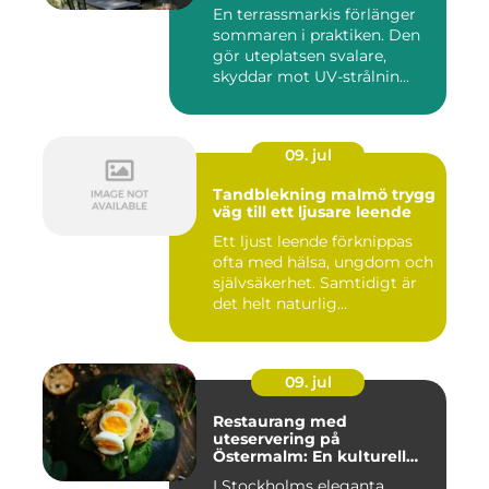
En terrassmarkis förlänger
sommaren i praktiken. Den
gör uteplatsen svalare,
skyddar mot UV-strålnin...
09. jul
Tandblekning malmö trygg
väg till ett ljusare leende
Ett ljust leende förknippas
ofta med hälsa, ungdom och
självsäkerhet. Samtidigt är
det helt naturlig...
09. jul
Restaurang med
uteservering på
Östermalm: En kulturell
oas i Stockholm
I Stockholms eleganta