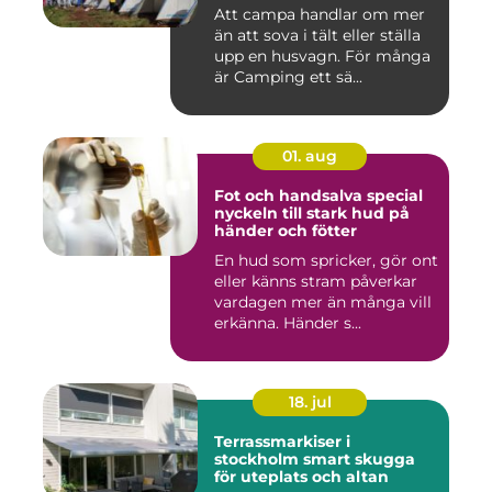
Att campa handlar om mer
än att sova i tält eller ställa
upp en husvagn. För många
är Camping ett sä...
01. aug
Fot och handsalva special
nyckeln till stark hud på
händer och fötter
En hud som spricker, gör ont
eller känns stram påverkar
vardagen mer än många vill
erkänna. Händer s...
18. jul
Terrassmarkiser i
stockholm smart skugga
för uteplats och altan