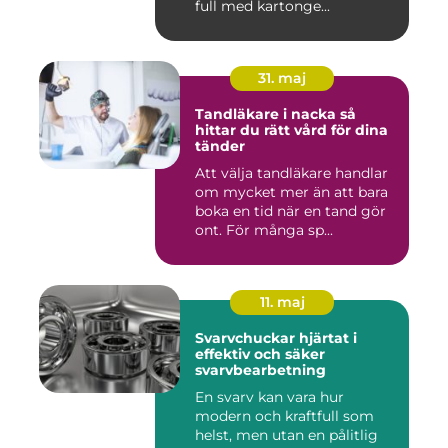
full med kartonge...
31. maj
Tandläkare i nacka så
hittar du rätt vård för dina
tänder
Att välja tandläkare handlar
om mycket mer än att bara
boka en tid när en tand gör
ont. För många sp...
11. maj
Svarvchuckar hjärtat i
effektiv och säker
svarvbearbetning
En svarv kan vara hur
modern och kraftfull som
helst, men utan en pålitlig