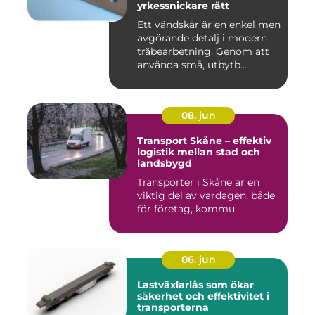
yrkessnickare rätt
Ett vändskär är en enkel men
avgörande detalj i modern
träbearbetning. Genom att
använda små, utbytb...
08. jun
Transport Skåne – effektiv
logistik mellan stad och
landsbygd
Transporter i Skåne är en
viktig del av vardagen, både
för företag, kommu...
06. jun
Lastväxlarlås som ökar
säkerhet och effektivitet i
transporterna