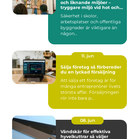
och liknande miljöer –
tryggare miljö vid hot och
kris
Säkerhet i skolor,
arbetsplatser och offentliga
byggnader är viktigare än
någon...
11. jun
Sälja företag så förbereder
du en lyckad försäljning
Att sälja ett företag är för
många entreprenörer livets
största affär. Försäljningen
rör inte bara p...
08. jun
Vändskär för effektiva
hyvelkuttrar så väljer