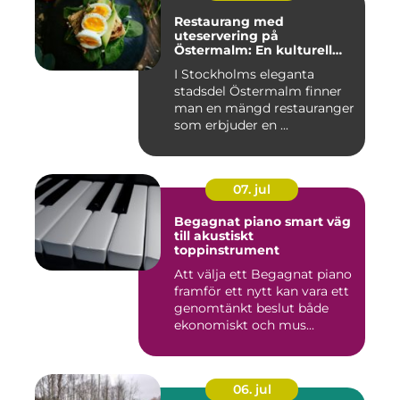
Restaurang med
uteservering på
Östermalm: En kulturell
oas i Stockholm
I Stockholms eleganta
stadsdel Östermalm finner
man en mängd restauranger
som erbjuder en ...
07. jul
Begagnat piano smart väg
till akustiskt
toppinstrument
Att välja ett Begagnat piano
framför ett nytt kan vara ett
genomtänkt beslut både
ekonomiskt och mus...
06. jul