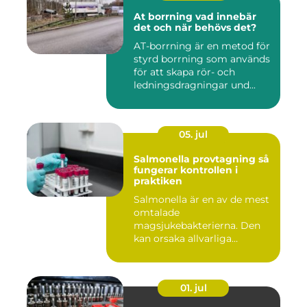
At borrning vad innebär
det och när behövs det?
AT-borrning är en metod för
styrd borrning som används
för att skapa rör- och
ledningsdragningar und...
05. jul
Salmonella provtagning så
fungerar kontrollen i
praktiken
Salmonella är en av de mest
omtalade
magsjukebakterierna. Den
kan orsaka allvarliga
symtom hos både ...
01. jul