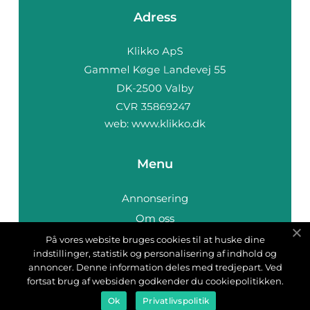
Adress
web:
www.klikko.dk
Menu
Annonsering
Om oss
Cookies
På vores website bruges cookies til at huske dine
indstillinger, statistik og personalisering af indhold og
Kontakta oss
annoncer. Denne information deles med tredjepart. Ved
Sitemap
fortsat brug af websiden godkender du cookiepolitikken.
Ok
Privatlivspolitik