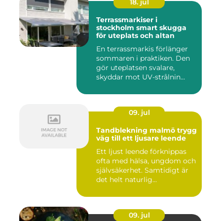
18. jul
Terrassmarkiser i
stockholm smart skugga
för uteplats och altan
En terrassmarkis förlänger
sommaren i praktiken. Den
gör uteplatsen svalare,
skyddar mot UV-strålnin...
09. jul
Tandblekning malmö trygg
väg till ett ljusare leende
Ett ljust leende förknippas
ofta med hälsa, ungdom och
självsäkerhet. Samtidigt är
det helt naturlig...
09. jul