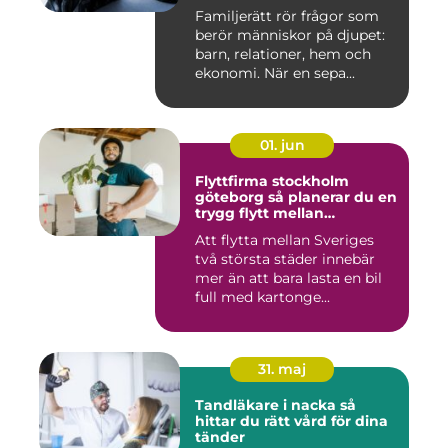
Familjerätt rör frågor som
berör människor på djupet:
barn, relationer, hem och
ekonomi. När en sepa...
01. jun
Flyttfirma stockholm
göteborg så planerar du en
trygg flytt mellan
storstäderna
Att flytta mellan Sveriges
två största städer innebär
mer än att bara lasta en bil
full med kartonge...
31. maj
Tandläkare i nacka så
hittar du rätt vård för dina
tänder