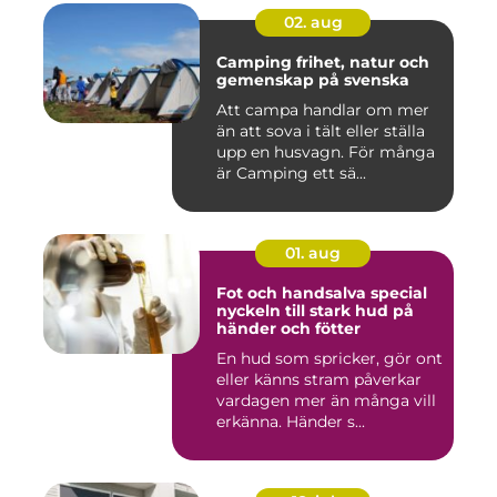
02. aug
Camping frihet, natur och
gemenskap på svenska
Att campa handlar om mer
än att sova i tält eller ställa
upp en husvagn. För många
är Camping ett sä...
01. aug
Fot och handsalva special
nyckeln till stark hud på
händer och fötter
En hud som spricker, gör ont
eller känns stram påverkar
vardagen mer än många vill
erkänna. Händer s...