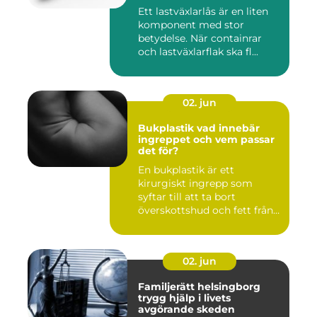
Ett lastväxlarlås är en liten
komponent med stor
betydelse. När containrar
och lastväxlarflak ska fl...
02. jun
Bukplastik vad innebär
ingreppet och vem passar
det för?
En bukplastik är ett
kirurgiskt ingrepp som
syftar till att ta bort
överskottshud och fett från
mage...
02. jun
Familjerätt helsingborg
trygg hjälp i livets
avgörande skeden