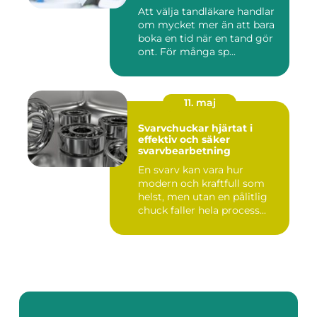
Att välja tandläkare handlar
om mycket mer än att bara
boka en tid när en tand gör
ont. För många sp...
11. maj
Svarvchuckar hjärtat i
effektiv och säker
svarvbearbetning
En svarv kan vara hur
modern och kraftfull som
helst, men utan en pålitlig
chuck faller hela process...