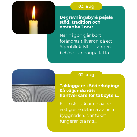
03. aug
Begravningsbyrå pajala
stöd, tradition och
omtanke i norr
När någon går bort
förändras tillvaron på ett
ögonblick. Mitt i sorgen
behöver anhöriga fatta
många ...
02. aug
Takläggare i Söderköping:
Så väljer du rätt
hantverkare för takbyte i
Söderköping
Ett friskt tak är en av de
viktigaste delarna av hela
byggnaden. När taket
fungerar bra m&...