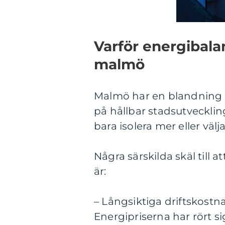
Varför energibalan
malmö
Malmö har en blandning a
på hållbar stadsutveckli
bara isolera mer eller vä
Några särskilda skäl till
är:
– Långsiktiga driftskostn
Energipriserna har rört s