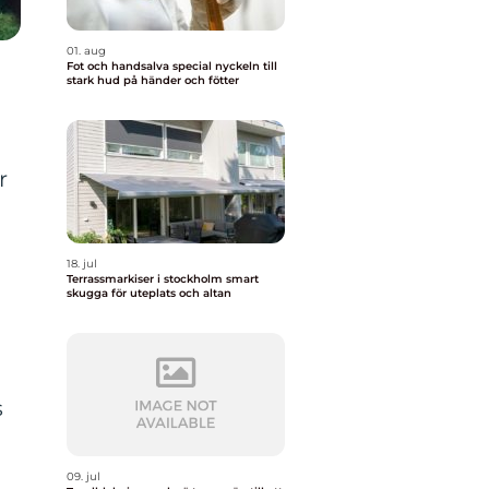
01. aug
Fot och handsalva special nyckeln till
stark hud på händer och fötter
r
18. jul
Terrassmarkiser i stockholm smart
skugga för uteplats och altan
s
09. jul