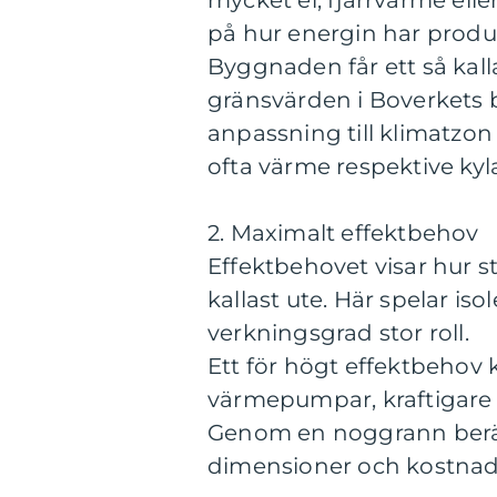
mycket el, fjärrvärme el
på hur energin har produc
Byggnaden får ett så kal
gränsvärden i Boverkets 
anpassning till klimatzon 
ofta värme respektive kyl
2. Maximalt effektbehov
Effektbehovet visar hur s
kallast ute. Här spelar is
verkningsgrad stor roll.
Ett för högt effektbehov k
värmepumpar, kraftigare 
Genom en noggrann beräk
dimensioner och kostnad