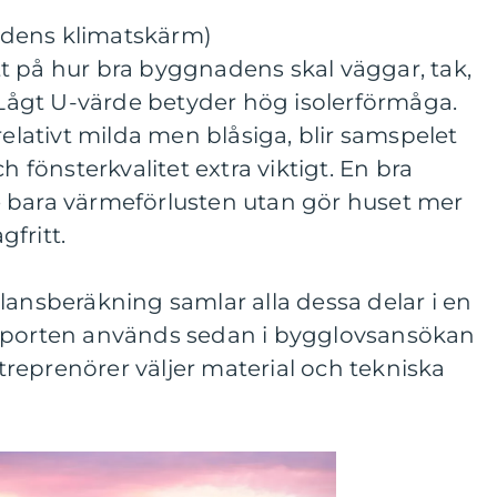
dens klimatskärm)
t på hur bra byggnadens skal väggar, tak,
. Lågt U-värde betyder hög isolerförmåga.
relativt milda men blåsiga, blir samspelet
h fönsterkvalitet extra viktigt. En bra
 bara värmeförlusten utan gör huset mer
fritt.
lansberäkning samlar alla dessa delar i en
apporten används sedan i bygglovsansökan
reprenörer väljer material och tekniska