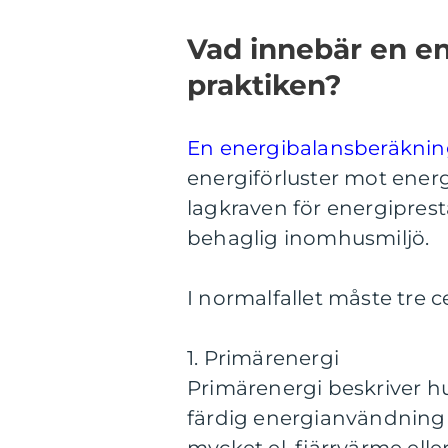
Vad innebär en en
praktiken?
En energibalansberäkni
energiförluster mot energi 
lagkraven för energipres
behaglig inomhusmiljö.
I normalfallet måste tre c
1. Primärenergi
Primärenergi beskriver hu
färdig energianvändning 