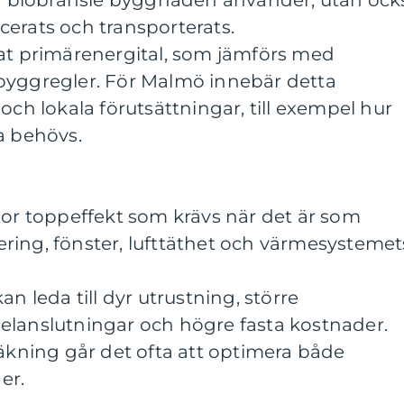
ler biobränsle byggnaden använder, utan ock
erats och transporterats.
lat primärenergital, som jämförs med
byggregler. För Malmö innebär detta
och lokala förutsättningar, till exempel hur
a behövs.
tor toppeffekt som krävs när det är som
olering, fönster, lufttäthet och värmesystemet
an leda till dyr utrustning, större
elanslutningar och högre fasta kostnader.
ning går det ofta att optimera både
er.