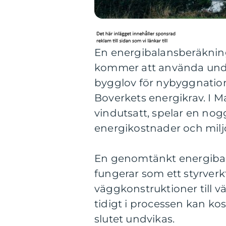
En energibalansberäknin
kommer att använda unde
bygglov för nybyggnation
Boverkets energikrav. I M
vindutsatt, spelar en nog
energikostnader och mil
En genomtänkt energibala
fungerar som ett styrverkt
väggkonstruktioner till v
tidigt i processen kan k
slutet undvikas.