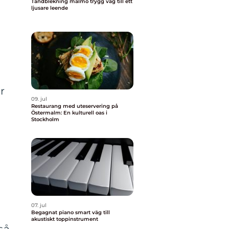
Tandblekning malmö trygg väg till ett
ljusare leende
r
09. jul
Restaurang med uteservering på
Östermalm: En kulturell oas i
Stockholm
07. jul
Begagnat piano smart väg till
akustiskt toppinstrument