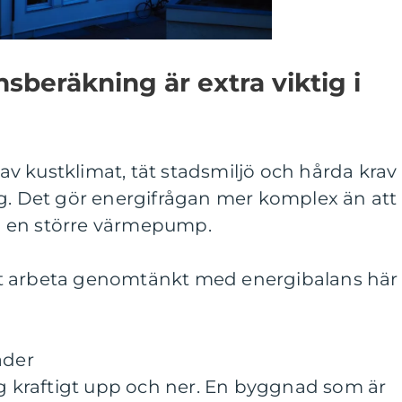
sberäkning är extra viktig i
v kustklimat, tät stadsmiljö och hårda krav
ng. Det gör energifrågan mer komplex än att
lja en större värmepump.
 att arbeta genomtänkt med energibalans här
ader
ig kraftigt upp och ner. En byggnad som är