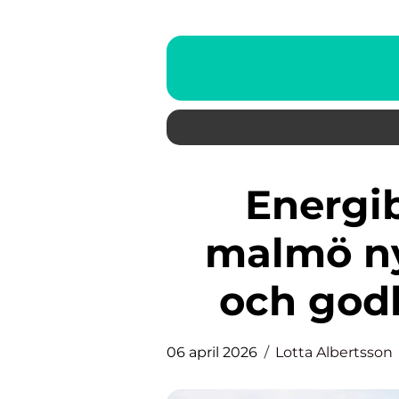
Energibalansberäkning
malmö nyc
och god
06 april 2026
Lotta Albertsson