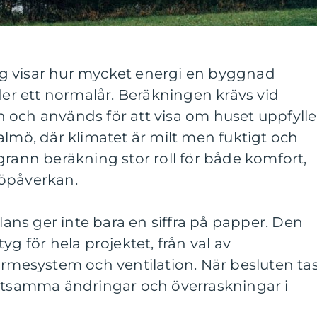
g visar hur mycket energi en byggnad
r ett normalår. Beräkningen krävs vid
 och används för att visa om huset uppfylle
almö, där klimatet är milt men fuktigt och
grann beräkning stor roll för både komfort,
jöpåverkan.
ns ger inte bara en siffra på papper. Den
yg för hela projektet, från val av
ärmesystem och ventilation. När besluten ta
ostsamma ändringar och överraskningar i