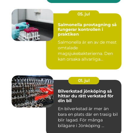
05. jul
Salmonella provtagning så
fungerar kontrollen i
praktiken
Salmonella är en av de mest
omtalade
magsjukebakterierna. Den
kan orsaka allvarliga
symtom hos både ...
01. jul
Bilverkstad jönköping så
hittar du rätt verkstad för
din bil
En bilverkstad är mer än
bara en plats där en trasig bil
blir lagad. För många
bilägare i Jönköping ...