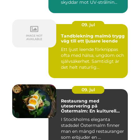
skyddar mot UV-strålnin...
09. jul
Tandblekning malmö trygg
väg till ett ljusare leende
Ett ljust leende förknippas
ofta med hälsa, ungdom och
självsäkerhet. Samtidigt är
det helt naturlig...
09. jul
Restaurang med
uteservering på
Östermalm: En kulturell
oas i Stockholm
I Stockholms eleganta
stadsdel Östermalm finner
man en mängd restauranger
som erbjuder en ...