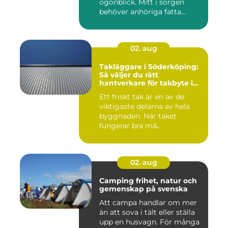
ögonblick. Mitt i sorgen
behöver anhöriga fatta
många ...
02. aug
Takläggare i Söderköping:
Så väljer du rätt
hantverkare för takbyte i
Söderköping
Ett friskt tak är en av de
viktigaste delarna av hela
byggnaden. När taket
fungerar bra m&...
02. aug
Camping frihet, natur och
gemenskap på svenska
Att campa handlar om mer
än att sova i tält eller ställa
upp en husvagn. För många