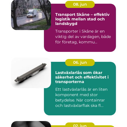
08. jun
Transport Skåne – effektiv
logistik mellan stad och
landsbygd
Transporter i Skåne är en
viktig del av vardagen, både
för företag, kommu...
06. jun
Lastväxlarlås som ökar
säkerhet och effektivitet i
transporterna
Ett lastväxlarlås är en liten
komponent med stor
betydelse. När containrar
och lastväxlarflak ska fl...
02. jun