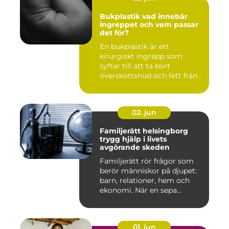
Bukplastik vad innebär
ingreppet och vem passar
det för?
En bukplastik är ett
kirurgiskt ingrepp som
syftar till att ta bort
överskottshud och fett från
mage...
02. jun
Familjerätt helsingborg
trygg hjälp i livets
avgörande skeden
Familjerätt rör frågor som
berör människor på djupet:
barn, relationer, hem och
ekonomi. När en sepa...
01. jun