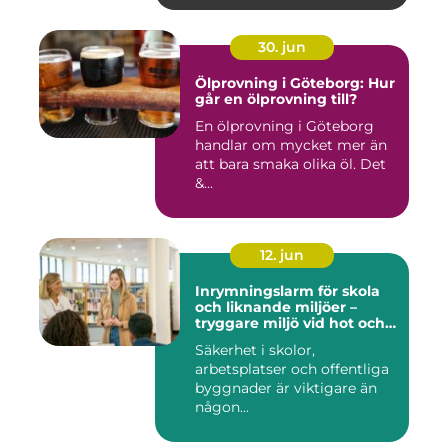
30. jun
Ölprovning i Göteborg: Hur
går en ölprovning till?
En ölprovning i Göteborg
handlar om mycket mer än
att bara smaka olika öl. Det
&...
12. jun
Inrymningslarm för skola
och liknande miljöer –
tryggare miljö vid hot och
kris
Säkerhet i skolor,
arbetsplatser och offentliga
byggnader är viktigare än
någon...