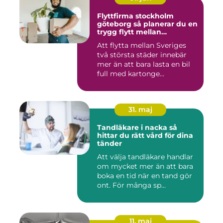
Flyttfirma stockholm
göteborg så planerar du en
trygg flytt mellan
storstäderna
Att flytta mellan Sveriges
två största städer innebär
mer än att bara lasta en bil
full med kartonge...
31. maj
Tandläkare i nacka så
hittar du rätt vård för dina
tänder
Att välja tandläkare handlar
om mycket mer än att bara
boka en tid när en tand gör
ont. För många sp...
11. maj