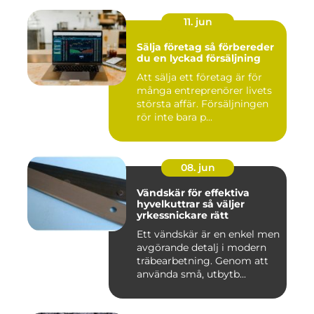
11. jun
Sälja företag så förbereder
du en lyckad försäljning
Att sälja ett företag är för
många entreprenörer livets
största affär. Försäljningen
rör inte bara p...
08. jun
Vändskär för effektiva
hyvelkuttrar så väljer
yrkessnickare rätt
Ett vändskär är en enkel men
avgörande detalj i modern
träbearbetning. Genom att
använda små, utbytb...