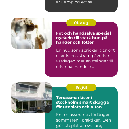
är Camping ett sä...
01. aug
Fot och handsalva special
nyckeln till stark hud på
händer och fötter
En hud som spricker, gör ont
eller känns stram påverkar
vardagen mer än många vill
erkänna. Händer s...
18. jul
Terrassmarkiser i
stockholm smart skugga
för uteplats och altan
En terrassmarkis förlänger
sommaren i praktiken. Den
gör uteplatsen svalare,