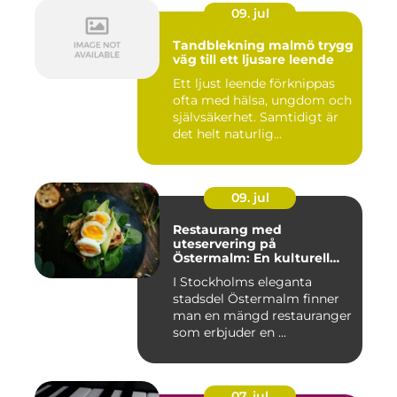
09. jul
Tandblekning malmö trygg
väg till ett ljusare leende
Ett ljust leende förknippas
ofta med hälsa, ungdom och
självsäkerhet. Samtidigt är
det helt naturlig...
09. jul
Restaurang med
uteservering på
Östermalm: En kulturell
oas i Stockholm
I Stockholms eleganta
stadsdel Östermalm finner
man en mängd restauranger
som erbjuder en ...
07. jul