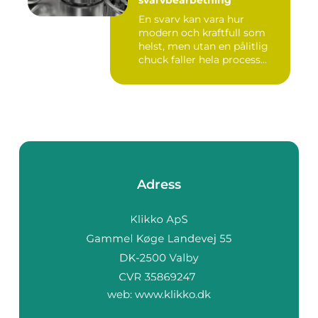
svarvbearbetning
En svarv kan vara hur
modern och kraftfull som
helst, men utan en pålitlig
chuck faller hela process...
Adress
web:
www.klikko.dk