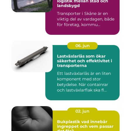
logistik mellan stad och
landsbygd
Transporter i Skåne är en
viktig del av vardagen, både
för företag, kommu...
06. jun
Lastväxlarlås som ökar
säkerhet och effektivitet i
transporterna
Ett lastväxlarlås är en liten
komponent med stor
betydelse. När containrar
och lastväxlarflak ska fl...
02. jun
Bukplastik vad innebär
ingreppet och vem passar