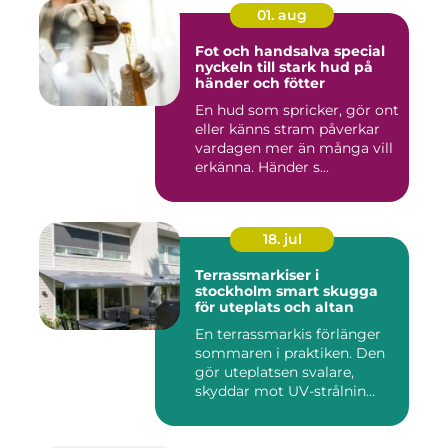
01. aug
Fot och handsalva special
nyckeln till stark hud på
händer och fötter
En hud som spricker, gör ont
eller känns stram påverkar
vardagen mer än många vill
erkänna. Händer s...
18. jul
Terrassmarkiser i
stockholm smart skugga
för uteplats och altan
En terrassmarkis förlänger
sommaren i praktiken. Den
gör uteplatsen svalare,
skyddar mot UV-strålnin...