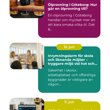
Ölprovning i Göteborg: Hur
går en ölprovning till?
En ölprovning i Göteborg
handlar om mycket mer än
att bara smaka olika öl. Det
&...
12. jun
Inrymningslarm för skola
och liknande miljöer –
tryggare miljö vid hot och
kris
Säkerhet i skolor,
arbetsplatser och offentliga
byggnader är viktigare än
någon...
11. jun