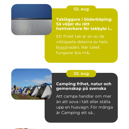
02. aug
Takläggare i Söderköping:
Så väljer du rätt
hantverkare för takbyte i
Söderköping
Ett friskt tak är en av de
viktigaste delarna av hela
byggnaden. När taket
fungerar bra m&...
02. aug
Camping frihet, natur och
gemenskap på svenska
Att campa handlar om mer
än att sova i tält eller ställa
upp en husvagn. För många
är Camping ett sä...