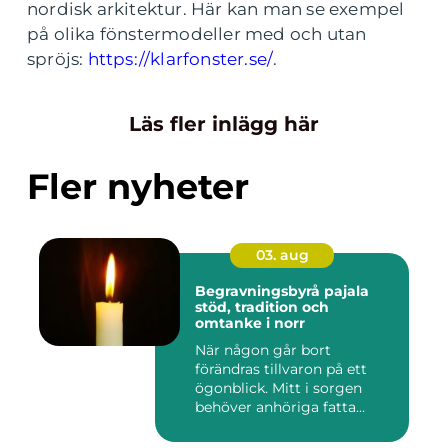
nordisk arkitektur. Här kan man se exempel
på olika fönstermodeller med och utan
spröjs:
https://klarfonster.se/
.
Läs fler inlägg här
Fler nyheter
03. aug
Begravningsbyrå pajala
stöd, tradition och
omtanke i norr
När någon går bort
förändras tillvaron på ett
ögonblick. Mitt i sorgen
behöver anhöriga fatta
många ...