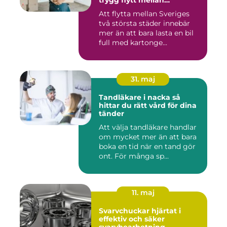
trygg flytt mellan
storstäderna
Att flytta mellan Sveriges
två största städer innebär
mer än att bara lasta en bil
full med kartonge...
31. maj
Tandläkare i nacka så
hittar du rätt vård för dina
tänder
Att välja tandläkare handlar
om mycket mer än att bara
boka en tid när en tand gör
ont. För många sp...
11. maj
Svarvchuckar hjärtat i
effektiv och säker