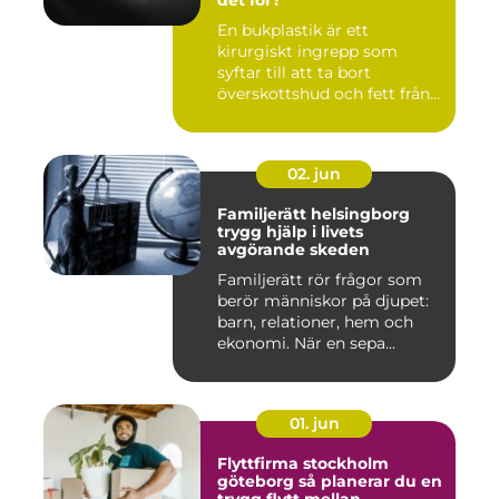
det för?
En bukplastik är ett
kirurgiskt ingrepp som
syftar till att ta bort
överskottshud och fett från
mage...
02. jun
Familjerätt helsingborg
trygg hjälp i livets
avgörande skeden
Familjerätt rör frågor som
berör människor på djupet:
barn, relationer, hem och
ekonomi. När en sepa...
01. jun
Flyttfirma stockholm
göteborg så planerar du en