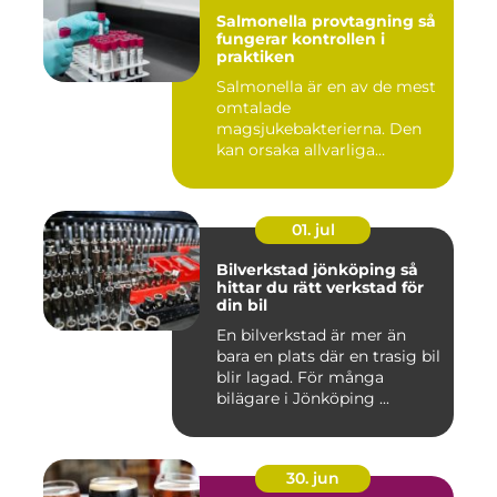
Salmonella provtagning så
fungerar kontrollen i
praktiken
Salmonella är en av de mest
omtalade
magsjukebakterierna. Den
kan orsaka allvarliga
symtom hos både ...
01. jul
Bilverkstad jönköping så
hittar du rätt verkstad för
din bil
En bilverkstad är mer än
bara en plats där en trasig bil
blir lagad. För många
bilägare i Jönköping ...
30. jun