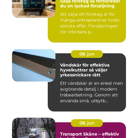
Sälja företag så förbereder
du en lyckad försäljning
Att sälja ett företag är för
många entreprenörer livets
största affär. Försäljningen
rör inte bara p...
08. jun
Vändskär för effektiva
hyvelkuttrar så väljer
yrkessnickare rätt
Ett vändskär är en enkel men
avgörande detalj i modern
träbearbetning. Genom att
använda små, utbytb...
08. jun
Transport Skåne – effektiv