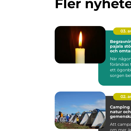
Fler nyhet
03. 
Begravni
pajala stöd, tradition
och omtan
När någon
förändras 
ett ögonbl
sorgen be
anhöriga 
...
02. 
Camping frihet,
natur och
gemensk
svenska
Att campa
om mer än