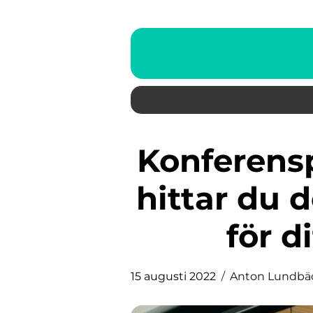
Konferensplatser i Värmdö: Så
hittar du 
för 
15 augusti 2022
Anton Lundbä