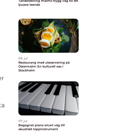
Tandblekning malmö trygg väg till ett
ljusare leende
09. jul
Restaurang med uteservering på
Östermalm: En kulturell oas i
Stockholm
er
ta
07. jul
Begagnat piano smart väg till
akustiskt toppinstrument