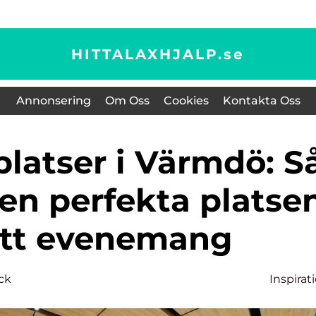
HITTALAXHJALP.
se
Annonsering
Om Oss
Cookies
Kontakta Oss
den perfekta platse
ditt evenemang
ck
Inspirat