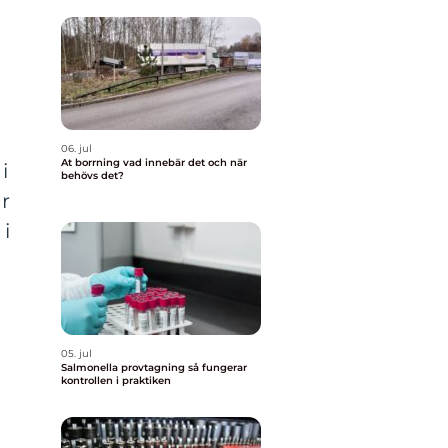
06. jul
At borrning vad innebär det och när
i
behövs det?
ar
 i
05. jul
Salmonella provtagning så fungerar
kontrollen i praktiken