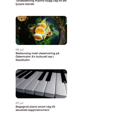
Tandblekning malmö trygg väg till ett
ljusare leende
09. jul
Restaurang med uteservering på
Östermalm: En kulturell oas i
Stockholm
07. jul
Begagnat piano smart väg till
akustiskt toppinstrument