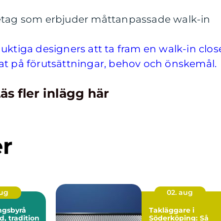
retag som erbjuder måttanpassade walk-in
uktiga designers att ta fram en walk-in clos
at på förutsättningar, behov och önskemål.
äs fler inlägg här
er
aug
02. aug
ngsbyrå
Takläggare i
Söderköping: Så