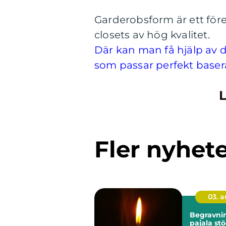
Garderobsform är ett fö
closets av hög kvalitet.
Där kan man få hjälp av d
som passar perfekt baser
L
Fler nyhet
03. 
Begravni
pajala stöd, tradition