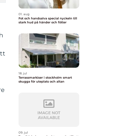
01. aug
Fot och handsalva special nyckeln till
stark hud på händer och fötter
ch
tt
18. jul
Terrassmarkiser i stockholm smart
skugga för uteplats och altan
re
09. jul