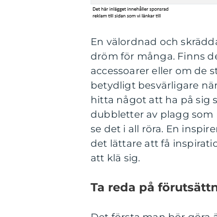
En välordnad och skräddar
dröm för många. Finns det 
accessoarer eller om de st
betydligt besvärligare när
hitta något att ha på sig
dubbletter av plagg som 
se det i all röra. En insp
det lättare att få inspirati
att klä sig.
Ta reda på förutsät
Det första man bör göra ä