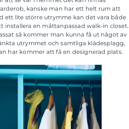
garderob, kanske man har ett helt rum att
ed ett lite större utrymme kan det vara både
tt installera en måttanpassad walk-in closet.
assat så kommer man kunna få ut något av
lltänkta utrymmet och samtliga klädesplagg,
an har kommer att få en designerad plats.