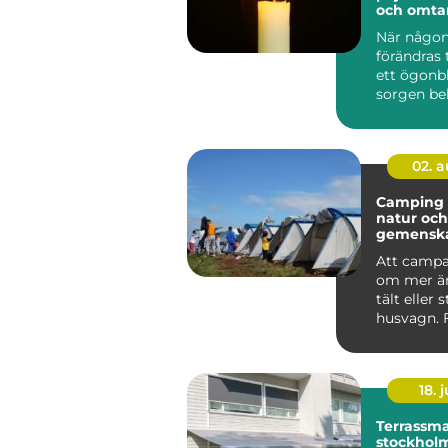
och omtan
När någon
förändras 
ett ögonbl
sorgen be
anhöriga 
...
02. 
Camping frihet,
natur och
gemensk
svenska
Att campa
om mer än
tält eller 
husvagn.
är Camping
18. j
Terrassma
stockholm sma