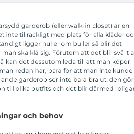
sydd garderob (eller walk-in closet) är en
inte tillräckligt med plats för alla kläder o
ändigt ligger huller om buller så blir det
 man ska klä sig. Förutom att det blir svårt a
 så kan det dessutom leda till att man köper
man redan har, bara för att man inte kunde
irerande garderob ser inte bara bra ut, den gör
on till olika outfits och det blir därmed roliga
tningar och behov
r att se var i hemmet det kan finnas