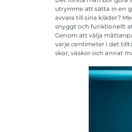
utrymme att sätta in en 
avvara till sina kläder? M
snyggt och funktionellt a
Genom att välja måttanp
varje centimeter i det ti
skor, väskor och annat m