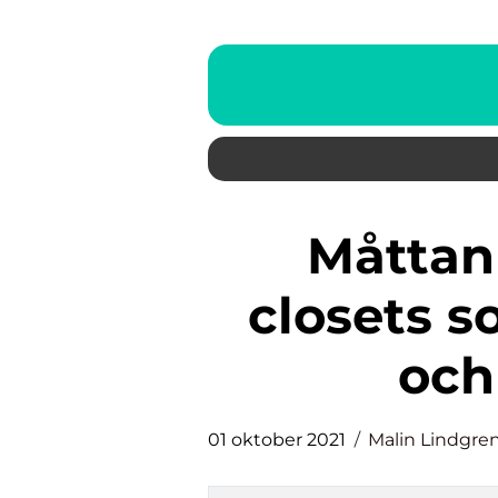
Måttanpassade walk-in
closets 
och
01 oktober 2021
Malin Lindgre