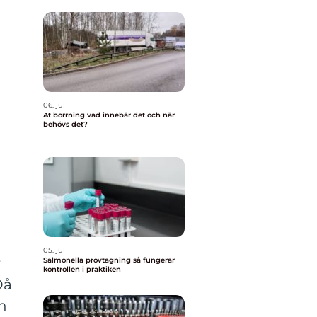
06. jul
At borrning vad innebär det och när
behövs det?
05. jul
r
Salmonella provtagning så fungerar
kontrollen i praktiken
Då
ch