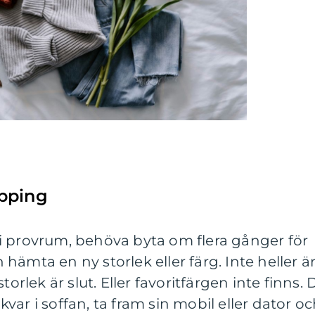
pping
as i provrum, behöva byta om flera gånger för
ämta en ny storlek eller färg. Inte heller ä
torlek är slut. Eller favoritfärgen inte finns. 
a kvar i soffan, ta fram sin mobil eller dator o