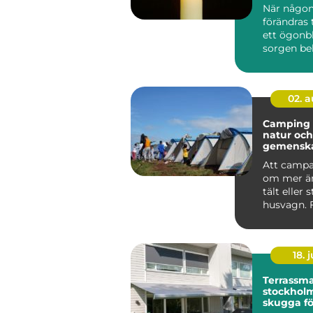
När någon
förändras 
ett ögonbl
sorgen be
anhöriga 
...
02. 
Camping frihet,
natur och
gemensk
svenska
Att campa
om mer än
tält eller 
husvagn.
är Camping
18. j
Terrassma
stockholm sma
skugga fö