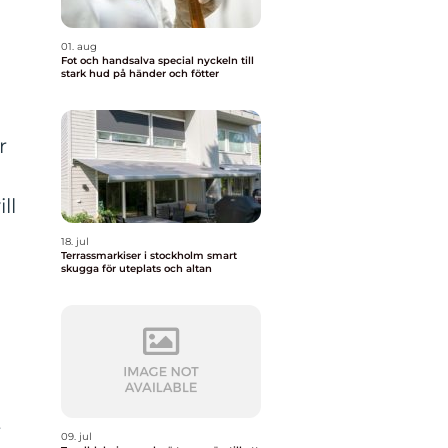
01. aug
m
Fot och handsalva special nyckeln till
stark hud på händer och fötter
r
ll
18. jul
Terrassmarkiser i stockholm smart
skugga för uteplats och altan
t
09. jul