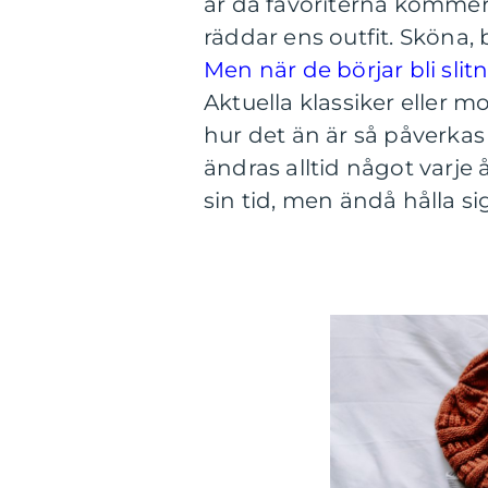
är då favoriterna kommer 
räddar ens outfit. Sköna,
Men när de börjar bli slit
Aktuella klassiker eller m
hur det än är så påverkas 
ändras alltid något varje
sin tid, men ändå hålla si