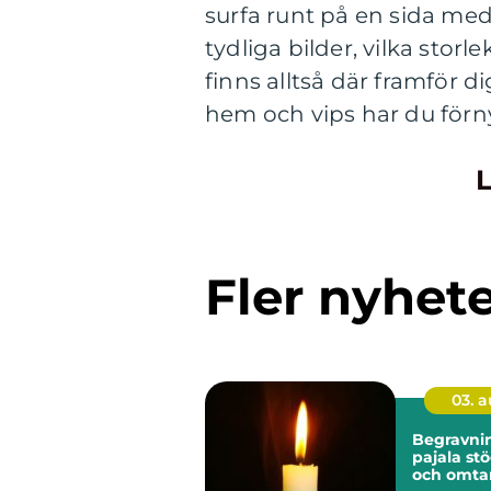
surfa runt på en sida me
tydliga bilder, vilka stor
finns alltså där framför di
hem och vips har du förn
L
Fler nyhet
03. 
Begravni
pajala stöd, tradition
och omtan