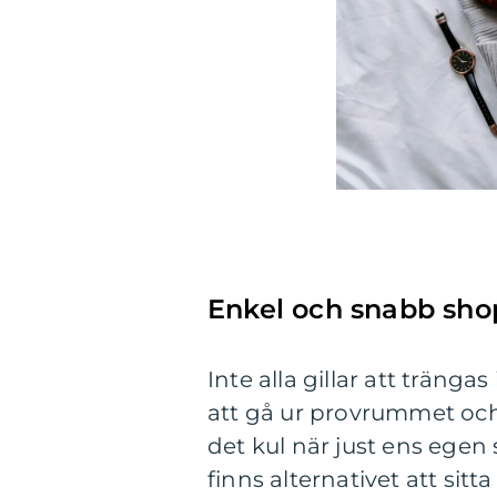
Enkel och snabb sho
Inte alla gillar att träng
att gå ur provrummet och h
det kul när just ens egen s
finns alternativet att sitt