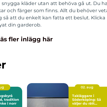
d snygga kläder utan att behöva gå ut. Du h
lekar och färger som finns. Allt du behöver vet
g så att du enkelt kan fatta ett beslut. Klicka
yat din garderob.
äs fler inlägg här
er
aug
02. aug
ngsbyrå
Takläggare i
Söderköping: Så
ke i norr
väljer du rätt