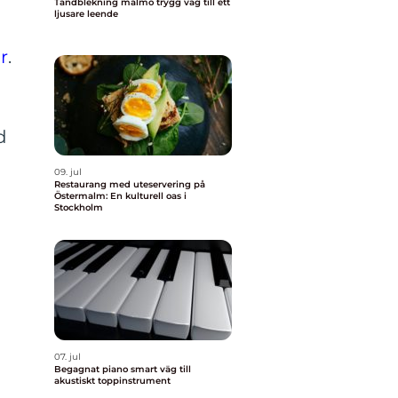
Tandblekning malmö trygg väg till ett
ljusare leende
r
.
d
09. jul
Restaurang med uteservering på
Östermalm: En kulturell oas i
Stockholm
07. jul
Begagnat piano smart väg till
akustiskt toppinstrument