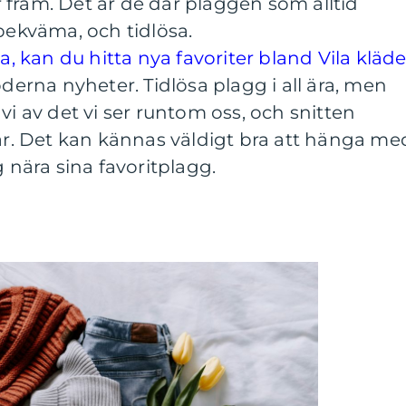
fram. Det är de där plaggen som alltid
 bekväma, och tidlösa.
na, kan du hitta nya favoriter bland Vila kläde
oderna nyheter. Tidlösa plagg i all ära, men
vi av det vi ser runtom oss, och snitten
 år. Det kan kännas väldigt bra att hänga me
g nära sina favoritplagg.