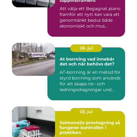
toppinstrument
Att välja ett Begagnat piano
framför ett nytt kan vara ett
genomtänkt beslut både
ekonomiskt och mus...
06. jul
At borrning vad innebär
det och när behövs det?
AT-borrning är en metod för
styrd borrning som används
för att skapa rör- och
ledningsdragningar und...
05. jul
Salmonella provtagning så
fungerar kontrollen i
praktiken