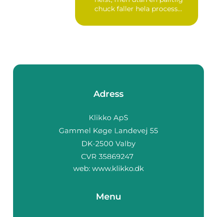
chuck faller hela process...
Adress
web:
www.klikko.dk
Menu