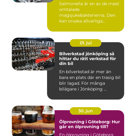
Salmonella är en av de mest
omtalade
magsjukebakterierna. Den
kan orsaka allvarliga
symtom hos både ...
01. jul
Bilverkstad jönköping så
hittar du rätt verkstad för
din bil
En bilverkstad är mer än
bara en plats där en trasig bil
blir lagad. För många
bilägare i Jönköping ...
30. jun
Ölprovning i Göteborg: Hur
går en ölprovning till?
En ölprovning i Göteborg