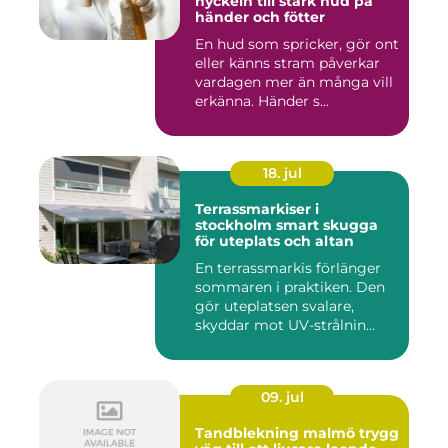
nyckeln till stark hud på
händer och fötter
En hud som spricker, gör ont
eller känns stram påverkar
vardagen mer än många vill
erkänna. Händer s...
18. jul
Terrassmarkiser i
stockholm smart skugga
för uteplats och altan
En terrassmarkis förlänger
sommaren i praktiken. Den
gör uteplatsen svalare,
skyddar mot UV-strålnin...
09. jul
Tandblekning malmö trygg