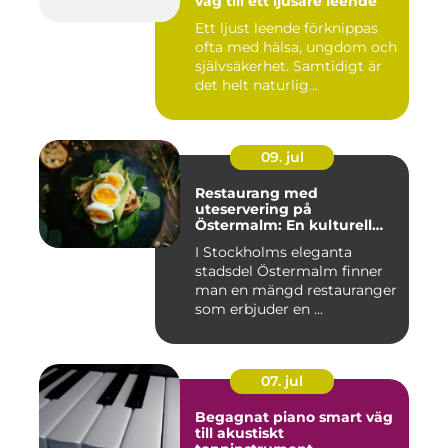
väg till ett ljusare leende
Ett ljust leende förknippas
ofta med hälsa, ungdom och
självsäkerhet. Samtidigt är
det helt naturlig...
09. jul
Restaurang med
uteservering på
Östermalm: En kulturell
oas i Stockholm
I Stockholms eleganta
stadsdel Östermalm finner
man en mängd restauranger
som erbjuder en ...
07. jul
Begagnat piano smart väg
till akustiskt