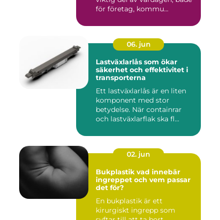
för företag, kommu...
06. jun
Lastväxlarlås som ökar
säkerhet och effektivitet i
transporterna
Ett lastväxlarlås är en liten
komponent med stor
betydelse. När containrar
och lastväxlarflak ska fl...
02. jun
Bukplastik vad innebär
ingreppet och vem passar
det för?
En bukplastik är ett
kirurgiskt ingrepp som
syftar till att ta bort