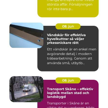
största affär. Försäljningen
rör inte bara p...
08. jun
Vändskär för effektiva
hyvelkuttrar så väljer
yrkessnickare rätt
Ett vändskär är en enkel men
avgörande detalj i modern
träbearbetning. Genom att
använda små, utbytb...
08. jun
Transport Skåne – effektiv
logistik mellan stad och
landsbygd
Transporter i Skåne är en
viktig del av vardagen, både