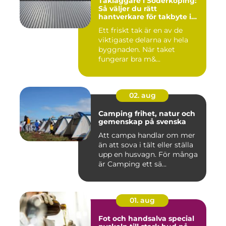
Takläggare i Söderköping:
Så väljer du rätt
hantverkare för takbyte i
Söderköping
Ett friskt tak är en av de
viktigaste delarna av hela
byggnaden. När taket
fungerar bra m&...
02. aug
Camping frihet, natur och
gemenskap på svenska
Att campa handlar om mer
än att sova i tält eller ställa
upp en husvagn. För många
är Camping ett sä...
01. aug
Fot och handsalva special