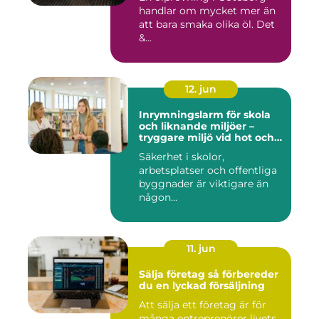
handlar om mycket mer än
att bara smaka olika öl. Det
&...
12. jun
Inrymningslarm för skola
och liknande miljöer –
tryggare miljö vid hot och
kris
Säkerhet i skolor,
arbetsplatser och offentliga
byggnader är viktigare än
någon...
11. jun
Sälja företag så förbereder
du en lyckad försäljning
Att sälja ett företag är för
många entreprenörer livets