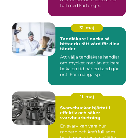
full med kartonge...
31. maj
Tandläkare i nacka så
hittar du rätt vård för dina
tänder
Att välja tandläkare handlar
om mycket mer än att bara
boka en tid när en tand gör
ont. För många sp...
11. maj
Svarvchuckar hjärtat i
effektiv och säker
svarvbearbetning
En svarv kan vara hur
modern och kraftfull som
helst, men utan en pålitlig