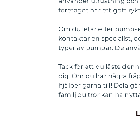
använder utrustning och v
företaget har ett gott ry
Om du letar efter pumpse
kontaktar en specialist, d
typer av pumpar. De anvä
Tack för att du läste denna
dig. Om du har några frågo
hjälper gärna till! Dela g
familj du tror kan ha nyt
L