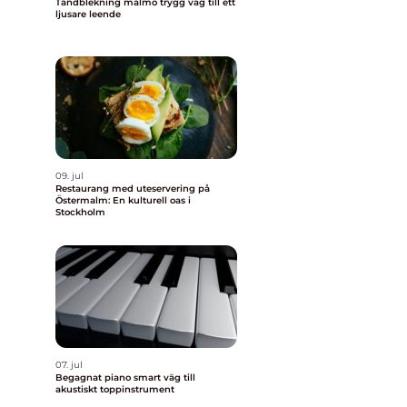
Tandblekning malmö trygg väg till ett
ljusare leende
09. jul
Restaurang med uteservering på
Östermalm: En kulturell oas i
Stockholm
07. jul
Begagnat piano smart väg till
akustiskt toppinstrument