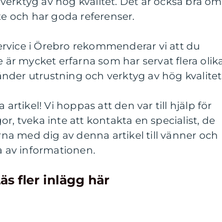
erktyg av hög kvalitet. Det är också bra om
kte och har goda referenser.
rvice i Örebro rekommenderar vi att du
e är mycket erfarna som har servat flera olik
nder utrustning och verktyg av hög kvalitet
 artikel! Vi hoppas att den var till hjälp för
r, tveka inte att kontakta en specialist, de
ärna med dig av denna artikel till vänner och
ta av informationen.
äs fler inlägg här