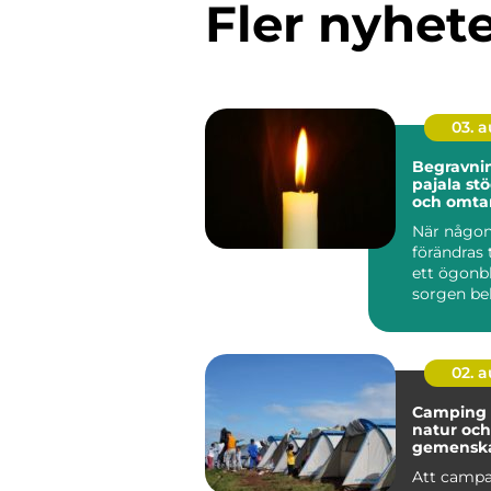
Fler nyhet
03. 
Begravni
pajala stöd, tradition
och omtan
När någon
förändras 
ett ögonbl
sorgen be
anhöriga 
...
02. 
Camping frihet,
natur och
gemensk
svenska
Att campa