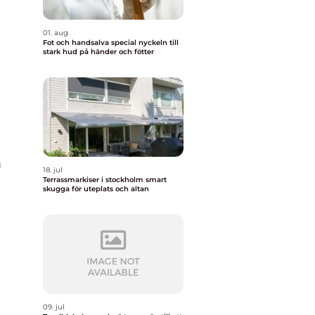
01. aug
Fot och handsalva special nyckeln till
stark hud på händer och fötter
m
18. jul
Terrassmarkiser i stockholm smart
skugga för uteplats och altan
09. jul