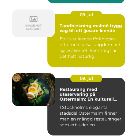
09. jul
Tandblekning malmö trygg
väg till ett ljusare leende
Ett ljust leende förknippas
ofta med hälsa, ungdom och
självsäkerhet. Samtidigt är
det helt naturlig...
09. jul
Restaurang med
uteservering på
Östermalm: En kulturell
oas i Stockholm
I Stockholms eleganta
stadsdel Östermalm finner
man en mängd restauranger
som erbjuder en ...