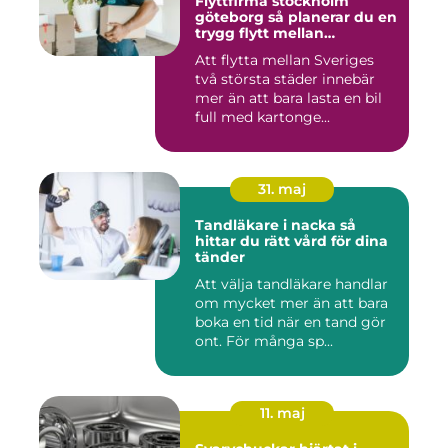
Flyttfirma stockholm
göteborg så planerar du en
trygg flytt mellan
storstäderna
Att flytta mellan Sveriges
två största städer innebär
mer än att bara lasta en bil
full med kartonge...
31. maj
Tandläkare i nacka så
hittar du rätt vård för dina
tänder
Att välja tandläkare handlar
om mycket mer än att bara
boka en tid när en tand gör
ont. För många sp...
11. maj