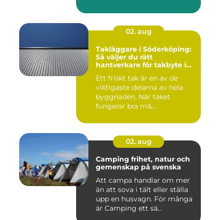
många ...
02. aug
Takläggare i Söderköping:
Så väljer du rätt
hantverkare för takbyte i
Söderköping
Ett friskt tak är en av de
viktigaste delarna av hela
byggnaden. När taket
fungerar bra m&...
02. aug
Camping frihet, natur och
gemenskap på svenska
Att campa handlar om mer
än att sova i tält eller ställa
upp en husvagn. För många
är Camping ett sä...