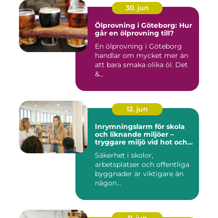
30. jun
Ölprovning i Göteborg: Hur
går en ölprovning till?
En ölprovning i Göteborg
handlar om mycket mer än
att bara smaka olika öl. Det
&...
12. jun
Inrymningslarm för skola
och liknande miljöer –
tryggare miljö vid hot och
kris
Säkerhet i skolor,
arbetsplatser och offentliga
byggnader är viktigare än
någon...