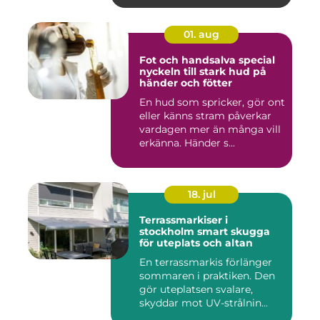
01. aug
Fot och handsalva special
nyckeln till stark hud på
händer och fötter
En hud som spricker, gör ont
eller känns stram påverkar
vardagen mer än många vill
erkänna. Händer s...
18. jul
Terrassmarkiser i
stockholm smart skugga
för uteplats och altan
En terrassmarkis förlänger
sommaren i praktiken. Den
gör uteplatsen svalare,
skyddar mot UV-strålnin...