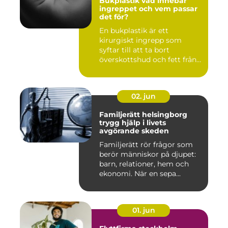
Bukplastik vad innebär
ingreppet och vem passar
det för?
En bukplastik är ett
kirurgiskt ingrepp som
syftar till att ta bort
överskottshud och fett från
mage...
02. jun
Familjerätt helsingborg
trygg hjälp i livets
avgörande skeden
Familjerätt rör frågor som
berör människor på djupet:
barn, relationer, hem och
ekonomi. När en sepa...
01. jun