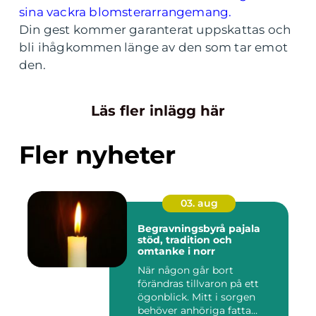
sina vackra blomsterarrangemang.
Din gest kommer garanterat uppskattas och
bli ihågkommen länge av den som tar emot
den.
Läs fler inlägg här
Fler nyheter
03. aug
Begravningsbyrå pajala
stöd, tradition och
omtanke i norr
När någon går bort
förändras tillvaron på ett
ögonblick. Mitt i sorgen
behöver anhöriga fatta