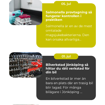
05. jul
Salmonella provtagning så
fungerar kontrollen i
praktiken
Salmonella är en av de mest
omtalade
magsjukebakterierna. Den
kan orsaka allvarliga
symtom hos både ...
01. jul
Bilverkstad jönköping så
hittar du rätt verkstad för
din bil
En bilverkstad är mer än
bara en plats där en trasig bil
blir lagad. För många
bilägare i Jönköping ...