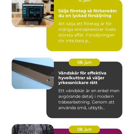
11. jun
Sälja företag så förbereder
du en lyckad försäljning
Att sälja ett företag är för
många entreprenörer livets
största affär. Försäljningen
rör inte bara p...
08. jun
Vändskär för effektiva
hyvelkuttrar så väljer
yrkessnickare rätt
Ett vändskär är en enkel men
avgörande detalj i modern
träbearbetning. Genom att
använda små, utbytb...
08. jun