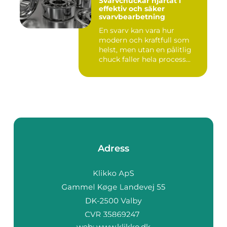
Svarvchuckar hjärtat i
effektiv och säker
svarvbearbetning
En svarv kan vara hur
modern och kraftfull som
helst, men utan en pålitlig
chuck faller hela process...
Adress
web:
www.klikko.dk