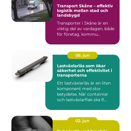
Transport Skåne – effektiv
logistik mellan stad och
landsbygd
Transporter i Skåne är en
viktig del av vardagen, både
för företag, kommu...
06. jun
Lastväxlarlås som ökar
säkerhet och effektivitet i
transporterna
Ett lastväxlarlås är en liten
komponent med stor
betydelse. När containrar
och lastväxlarflak ska fl...
02. jun