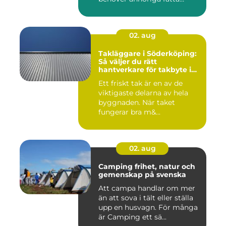
många ...
02. aug
Takläggare i Söderköping:
Så väljer du rätt
hantverkare för takbyte i
Söderköping
Ett friskt tak är en av de
viktigaste delarna av hela
byggnaden. När taket
fungerar bra m&...
02. aug
Camping frihet, natur och
gemenskap på svenska
Att campa handlar om mer
än att sova i tält eller ställa
upp en husvagn. För många
är Camping ett sä...