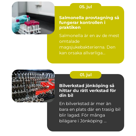
05. jul
Salmonella provtagning så
fungerar kontrollen i
praktiken
Salmonella är en av de mest
omtalade
magsjukebakterierna. Den
kan orsaka allvarliga
symtom hos både ...
01. jul
Bilverkstad jönköping så
hittar du rätt verkstad för
din bil
En bilverkstad är mer än
bara en plats där en trasig bil
blir lagad. För många
bilägare i Jönköping ...