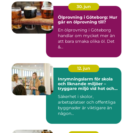
30. jun
Ölprovning i Göteborg: Hur
går en ölprovning till?
En ölprovning i Göteborg
handlar om mycket mer än
att bara smaka olika öl. Det
&...
12. jun
Inrymningslarm för skola
och liknande miljöer –
tryggare miljö vid hot och
kris
Säkerhet i skolor,
arbetsplatser och offentliga
byggnader är viktigare än
någon...