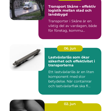
Transport Skåne – effektiv
logistik mellan stad och
landsbygd
Transporter i Skåne är en
viktig del av vardagen, både
för företag, kommu...
06. jun
Lastväxlarlås som ökar
säkerhet och effektivitet i
transporterna
Ett lastväxlarlås är en liten
komponent med stor
betydelse. När containrar
och lastväxlarflak ska fl...
02. jun