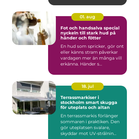
01. aug
Fot och handsalva special
nyckeln till stark hud på
händer och fötter
En hud som spricker, gör ont
eller känns stram påverkar
vardagen mer än många vill
erkänna. Händer s...
18. jul
Terrassmarkiser i
stockholm smart skugga
för uteplats och altan
En terrassmarkis förlänger
sommaren i praktiken. Den
gör uteplatsen svalare,
skyddar mot UV-strålnin...