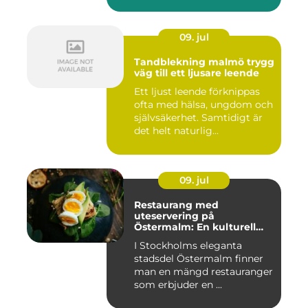
09. jul
Tandblekning malmö trygg
väg till ett ljusare leende
Ett ljust leende förknippas
ofta med hälsa, ungdom och
självsäkerhet. Samtidigt är
det helt naturlig...
09. jul
Restaurang med
uteservering på
Östermalm: En kulturell
oas i Stockholm
I Stockholms eleganta
stadsdel Östermalm finner
man en mängd restauranger
som erbjuder en ...