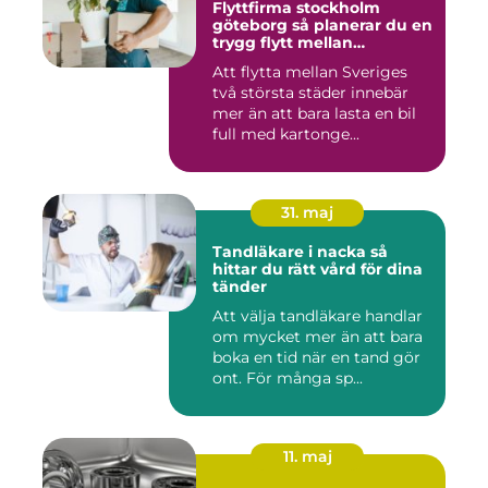
Flyttfirma stockholm
göteborg så planerar du en
trygg flytt mellan
storstäderna
Att flytta mellan Sveriges
två största städer innebär
mer än att bara lasta en bil
full med kartonge...
31. maj
Tandläkare i nacka så
hittar du rätt vård för dina
tänder
Att välja tandläkare handlar
om mycket mer än att bara
boka en tid när en tand gör
ont. För många sp...
11. maj