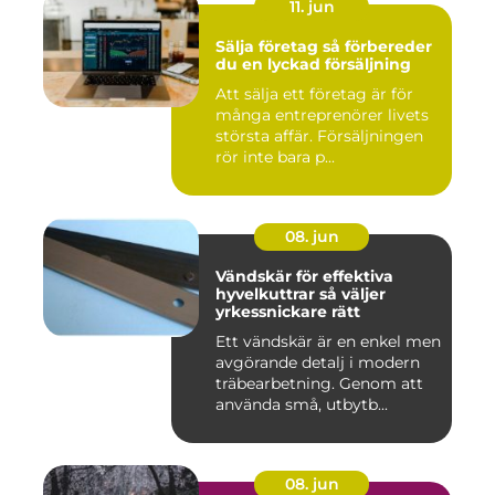
11. jun
Sälja företag så förbereder
du en lyckad försäljning
Att sälja ett företag är för
många entreprenörer livets
största affär. Försäljningen
rör inte bara p...
08. jun
Vändskär för effektiva
hyvelkuttrar så väljer
yrkessnickare rätt
Ett vändskär är en enkel men
avgörande detalj i modern
träbearbetning. Genom att
använda små, utbytb...
08. jun