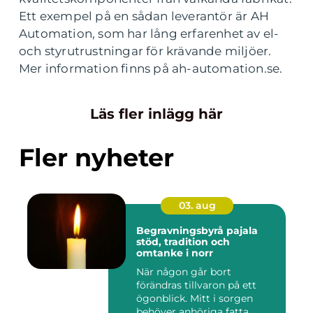
Ett exempel på en sådan leverantör är AH
Automation, som har lång erfarenhet av el-
och styrutrustningar för krävande miljöer.
Mer information finns på ah-automation.se.
Läs fler inlägg här
Fler nyheter
03. aug
Begravningsbyrå pajala
stöd, tradition och
omtanke i norr
När någon går bort
förändras tillvaron på ett
ögonblick. Mitt i sorgen
behöver anhöriga fatta