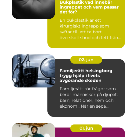
Bukplastik vad innebär
ingreppet och vem passar
det för?
En bukplastik är ett
kirurgiskt ingrepp som
syftar till att ta bort
överskottshud och fett från
mage...
02. jun
Familjerätt helsingborg
trygg hjälp i livets
avgörande skeden
Familjerätt rör frågor som
berör människor på djupet:
barn, relationer, hem och
ekonomi. När en sepa...
01. jun