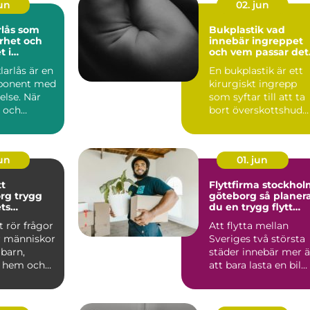
jun
02. jun
rlås som
Bukplastik vad
rhet och
innebär ingreppet
t i
och vem passar det
erna
för?
larlås är en
En bukplastik är ett
mponent med
kirurgiskt ingrepp
else. När
som syftar till att ta
r och
bort överskottshud
ak ska fl...
och fett från mage...
jun
01. jun
tt
Flyttfirma stockho
rygg
göteborg så planerar
ets
du en trygg flytt
e skeden
mellan storstädern
t rör frågor
Att flytta mellan
 människor
Sveriges två största
 barn,
städer innebär mer 
r, hem och
att bara lasta en bil
När en
full med kartonge...