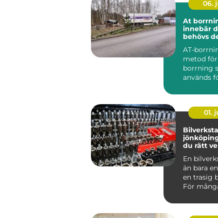
06. j
At borrning 
innebär d
behövs d
AT-borrni
metod för
borrning
används fö
rör- och
ledningsd
und...
01. j
Bilverkst
jönköping så hitt
du rätt ve
din bil
En bilverk
än bara en
en trasig b
För många
Jönköping 