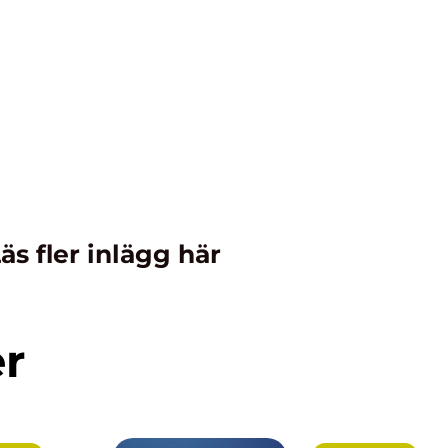
äs fler inlägg här
er