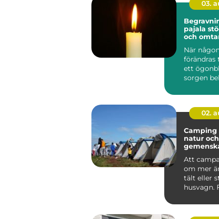
03. 
Begravni
pajala stöd, tradition
och omtan
När någon
förändras 
ett ögonbl
sorgen be
anhöriga 
...
02. 
Camping frihet,
natur och
gemensk
svenska
Att campa
om mer än
tält eller 
husvagn.
är Camping