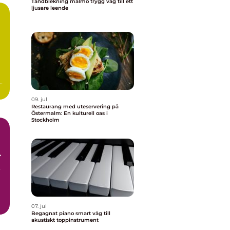
Tandblekning malmö trygg väg till ett
ljusare leende
ra
09. jul
Restaurang med uteservering på
Östermalm: En kulturell oas i
Stockholm
r
,
07. jul
Begagnat piano smart väg till
akustiskt toppinstrument