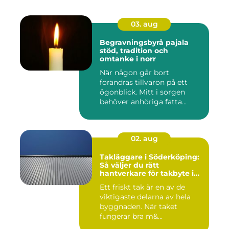
03. aug
Begravningsbyrå pajala
stöd, tradition och
omtanke i norr
När någon går bort
förändras tillvaron på ett
ögonblick. Mitt i sorgen
behöver anhöriga fatta
många ...
02. aug
Takläggare i Söderköping:
Så väljer du rätt
hantverkare för takbyte i
Söderköping
Ett friskt tak är en av de
viktigaste delarna av hela
byggnaden. När taket
fungerar bra m&...