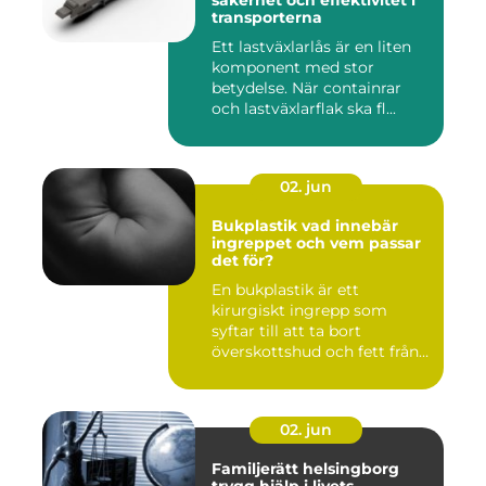
säkerhet och effektivitet i
transporterna
Ett lastväxlarlås är en liten
komponent med stor
betydelse. När containrar
och lastväxlarflak ska fl...
02. jun
Bukplastik vad innebär
ingreppet och vem passar
det för?
En bukplastik är ett
kirurgiskt ingrepp som
syftar till att ta bort
överskottshud och fett från
mage...
02. jun
Familjerätt helsingborg