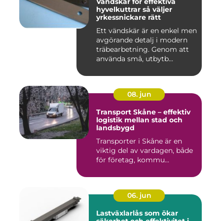
Vändskär för effektiva
hyvelkuttrar så väljer
yrkessnickare rätt
Ett vändskär är en enkel men
avgörande detalj i modern
träbearbetning. Genom att
använda små, utbytb...
08. jun
Transport Skåne – effektiv
logistik mellan stad och
landsbygd
Transporter i Skåne är en
viktig del av vardagen, både
för företag, kommu...
06. jun
Lastväxlarlås som ökar