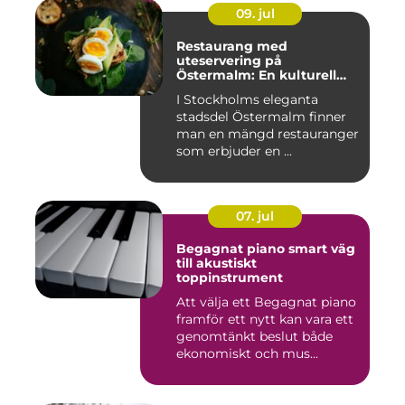
09. jul
Restaurang med
uteservering på
Östermalm: En kulturell
oas i Stockholm
I Stockholms eleganta
stadsdel Östermalm finner
man en mängd restauranger
som erbjuder en ...
07. jul
Begagnat piano smart väg
till akustiskt
toppinstrument
Att välja ett Begagnat piano
framför ett nytt kan vara ett
genomtänkt beslut både
ekonomiskt och mus...