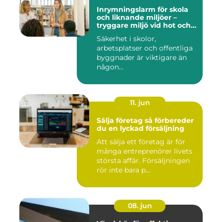
Inrymningslarm för skola
och liknande miljöer –
tryggare miljö vid hot och
kris
Säkerhet i skolor,
arbetsplatser och offentliga
byggnader är viktigare än
någon...
11. jun
Sälja företag så förbereder
du en lyckad försäljning
Att sälja ett företag är för
många entreprenörer livets
största affär. Försäljningen
rör inte bara p...
08. jun