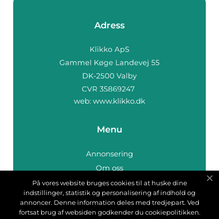
Adress
web:
www.klikko.dk
Menu
Annonsering
Om oss
Cookies
På vores website bruges cookies til at huske dine
indstillinger, statistik og personalisering af indhold og
Kontakta oss
annoncer. Denne information deles med tredjepart. Ved
Sitemap
fortsat brug af websiden godkender du cookiepolitikken.