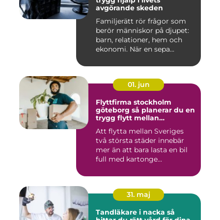
trygg hjälp i livets
avgörande skeden
Familjerätt rör frågor som
berör människor på djupet:
barn, relationer, hem och
ekonomi. När en sepa...
01. jun
Flyttfirma stockholm
göteborg så planerar du en
trygg flytt mellan
storstäderna
Att flytta mellan Sveriges
två största städer innebär
mer än att bara lasta en bil
full med kartonge...
31. maj
Tandläkare i nacka så