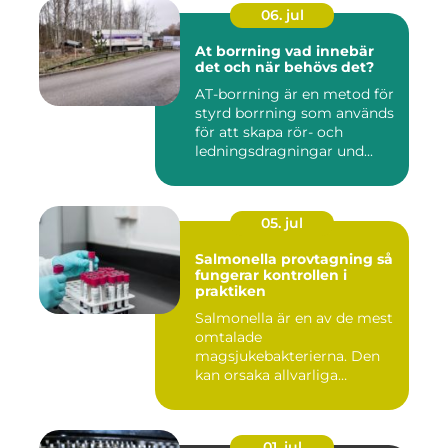
06. jul
At borrning vad innebär
det och när behövs det?
AT-borrning är en metod för
styrd borrning som används
för att skapa rör- och
ledningsdragningar und...
05. jul
Salmonella provtagning så
fungerar kontrollen i
praktiken
Salmonella är en av de mest
omtalade
magsjukebakterierna. Den
kan orsaka allvarliga
symtom hos både ...
01. jul