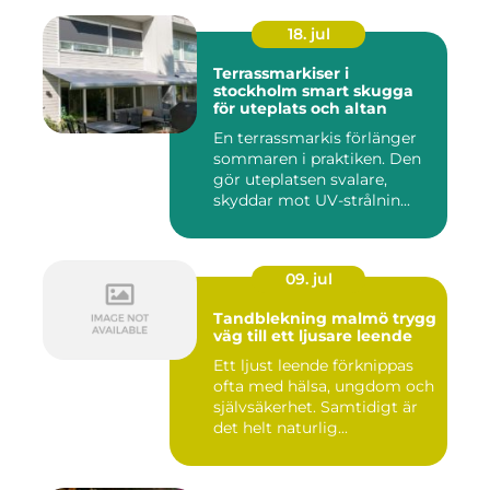
18. jul
Terrassmarkiser i
stockholm smart skugga
för uteplats och altan
En terrassmarkis förlänger
sommaren i praktiken. Den
gör uteplatsen svalare,
skyddar mot UV-strålnin...
09. jul
Tandblekning malmö trygg
väg till ett ljusare leende
Ett ljust leende förknippas
ofta med hälsa, ungdom och
självsäkerhet. Samtidigt är
det helt naturlig...