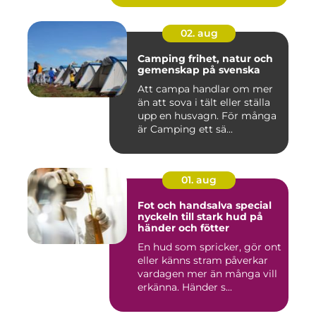
02. aug
Camping frihet, natur och
gemenskap på svenska
Att campa handlar om mer
än att sova i tält eller ställa
upp en husvagn. För många
är Camping ett sä...
01. aug
Fot och handsalva special
nyckeln till stark hud på
händer och fötter
En hud som spricker, gör ont
eller känns stram påverkar
vardagen mer än många vill
erkänna. Händer s...