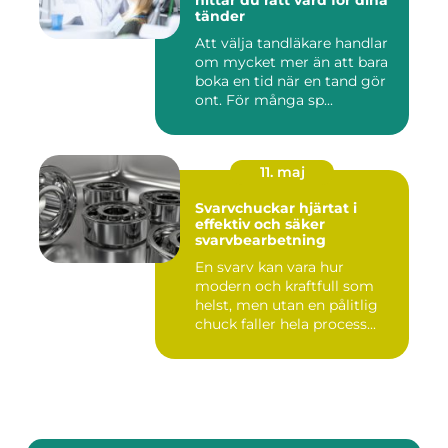
hittar du rätt vård för dina
tänder
Att välja tandläkare handlar
om mycket mer än att bara
boka en tid när en tand gör
ont. För många sp...
11. maj
Svarvchuckar hjärtat i
effektiv och säker
svarvbearbetning
En svarv kan vara hur
modern och kraftfull som
helst, men utan en pålitlig
chuck faller hela process...