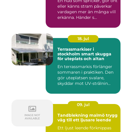
En hud som spricker, gör ont
eller känns stram påverkar
vardagen mer än många vill
erkänna. Händer s...
18. jul
Terrassmarkiser i
stockholm smart skugga
för uteplats och altan
En terrassmarkis förlänger
sommaren i praktiken. Den
gör uteplatsen svalare,
skyddar mot UV-strålnin...
09. jul
Tandblekning malmö trygg
väg till ett ljusare leende
Ett ljust leende förknippas