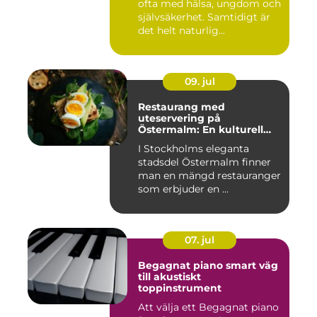
ofta med hälsa, ungdom och
självsäkerhet. Samtidigt är
det helt naturlig...
09. jul
Restaurang med
uteservering på
Östermalm: En kulturell
oas i Stockholm
I Stockholms eleganta
stadsdel Östermalm finner
man en mängd restauranger
som erbjuder en ...
07. jul
Begagnat piano smart väg
till akustiskt
toppinstrument
Att välja ett Begagnat piano