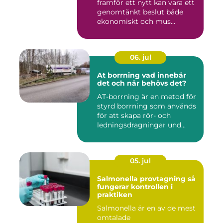
framför ett nytt kan vara ett
genomtänkt beslut både
ekonomiskt och mus...
06. jul
At borrning vad innebär
det och när behövs det?
AT-borrning är en metod för
styrd borrning som används
för att skapa rör- och
ledningsdragningar und...
05. jul
Salmonella provtagning så
fungerar kontrollen i
praktiken
Salmonella är en av de mest
omtalade