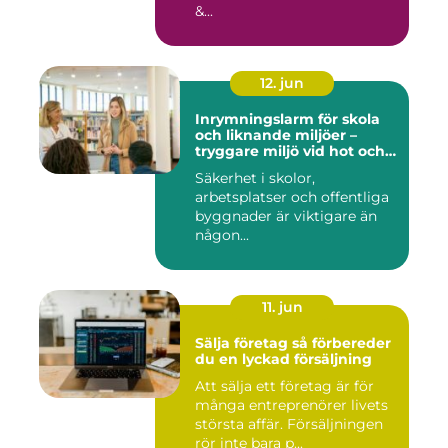
&...
12. jun
Inrymningslarm för skola
och liknande miljöer –
tryggare miljö vid hot och
kris
Säkerhet i skolor,
arbetsplatser och offentliga
byggnader är viktigare än
någon...
11. jun
Sälja företag så förbereder
du en lyckad försäljning
Att sälja ett företag är för
många entreprenörer livets
största affär. Försäljningen
rör inte bara p...