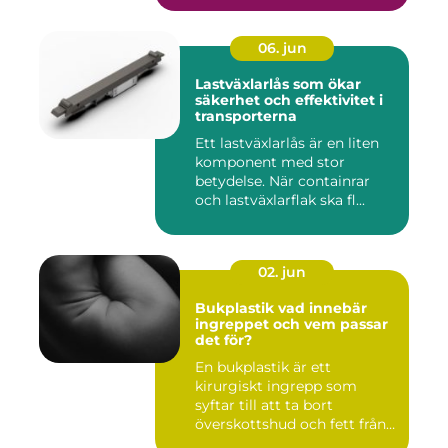
06. jun
Lastväxlarlås som ökar
säkerhet och effektivitet i
transporterna
Ett lastväxlarlås är en liten
komponent med stor
betydelse. När containrar
och lastväxlarflak ska fl...
02. jun
Bukplastik vad innebär
ingreppet och vem passar
det för?
En bukplastik är ett
kirurgiskt ingrepp som
syftar till att ta bort
överskottshud och fett från
mage...