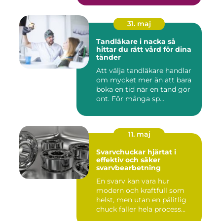
31. maj
Tandläkare i nacka så
hittar du rätt vård för dina
tänder
Att välja tandläkare handlar
om mycket mer än att bara
boka en tid när en tand gör
ont. För många sp...
11. maj
Svarvchuckar hjärtat i
effektiv och säker
svarvbearbetning
En svarv kan vara hur
modern och kraftfull som
helst, men utan en pålitlig
chuck faller hela process...