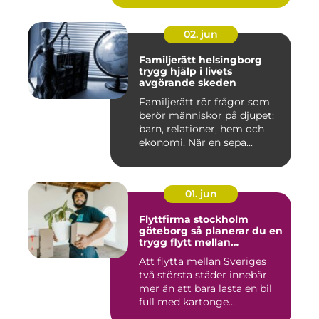
02. jun
Familjerätt helsingborg
trygg hjälp i livets
avgörande skeden
Familjerätt rör frågor som
berör människor på djupet:
barn, relationer, hem och
ekonomi. När en sepa...
01. jun
Flyttfirma stockholm
göteborg så planerar du en
trygg flytt mellan
storstäderna
Att flytta mellan Sveriges
två största städer innebär
mer än att bara lasta en bil
full med kartonge...