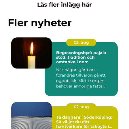
Läs fler inlägg här
Fler nyheter
03. aug
Begravningsbyrå pajala
stöd, tradition och
omtanke i norr
När någon går bort
förändras tillvaron på ett
ögonblick. Mitt i sorgen
behöver anhöriga fatta
många ...
02. aug
Takläggare i Söderköping:
Så väljer du rätt
hantverkare för takbyte i