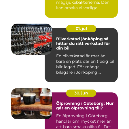
magsjukebakterierna. Den
kan orsaka allvarliga
symtom hos både ...
01. jul
Bilverkstad jönköping så
hittar du rätt verkstad för
din bil
En bilverkstad är mer än
bara en plats där en trasig bil
blir lagad. För många
bilägare i Jönköping ...
30. jun
Ölprovning i Göteborg: Hur
går en ölprovning till?
En ölprovning i Göteborg
handlar om mycket mer än
att bara smaka olika öl. Det