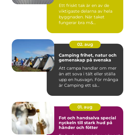
Söderköping
Ett friskt tak är en av de
viktigaste delarna av hela
byggnaden. När taket
fungerar bra m&...
02. aug
Camping frihet, natur och
gemenskap på svenska
Att campa handlar om mer
än att sova i tält eller ställa
upp en husvagn. För många
är Camping ett sä...
01. aug
Fot och handsalva special
nyckeln till stark hud på
händer och fötter