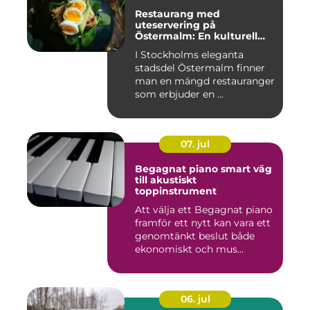
Restaurang med
uteservering på
Östermalm: En kulturell
oas i Stockholm
I Stockholms eleganta
stadsdel Östermalm finner
man en mängd restauranger
som erbjuder en ...
07. jul
Begagnat piano smart väg
till akustiskt
toppinstrument
Att välja ett Begagnat piano
framför ett nytt kan vara ett
genomtänkt beslut både
ekonomiskt och mus...
06. jul