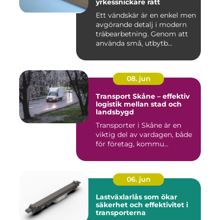
yrkessnickare rätt
Ett vändskär är en enkel men
avgörande detalj i modern
träbearbetning. Genom att
använda små, utbytb...
08. jun
Transport Skåne – effektiv
logistik mellan stad och
landsbygd
Transporter i Skåne är en
viktig del av vardagen, både
för företag, kommu...
06. jun
Lastväxlarlås som ökar
säkerhet och effektivitet i
transporterna