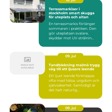
18. jul
Terrassmarkiser i
stockholm smart skugga
för uteplats och altan
En terrassmarkis förlänger
sommaren i praktiken. Den
gör uteplatsen svalare,
skyddar mot UV-strålnin...
09. jul
Tandblekning malmö trygg
väg till ett ljusare leende
Ett ljust leende förknippas
ofta med hälsa, ungdom och
självsäkerhet. Samtidigt är
det helt naturlig...
09. jul