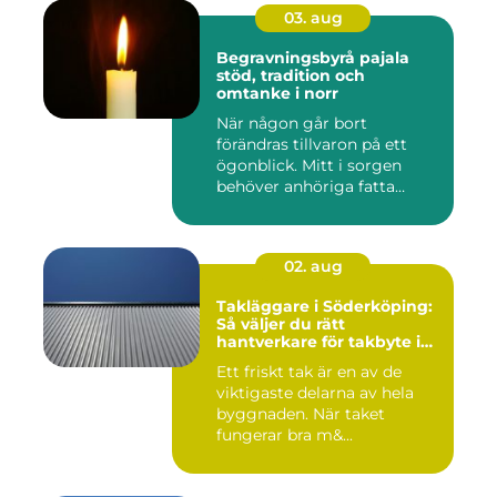
03. aug
Begravningsbyrå pajala
stöd, tradition och
omtanke i norr
När någon går bort
förändras tillvaron på ett
ögonblick. Mitt i sorgen
behöver anhöriga fatta
många ...
02. aug
Takläggare i Söderköping:
Så väljer du rätt
hantverkare för takbyte i
Söderköping
Ett friskt tak är en av de
viktigaste delarna av hela
byggnaden. När taket
fungerar bra m&...