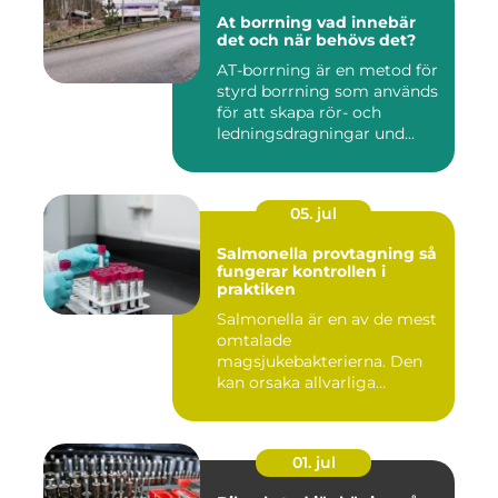
At borrning vad innebär
det och när behövs det?
AT-borrning är en metod för
styrd borrning som används
för att skapa rör- och
ledningsdragningar und...
05. jul
Salmonella provtagning så
fungerar kontrollen i
praktiken
Salmonella är en av de mest
omtalade
magsjukebakterierna. Den
kan orsaka allvarliga
symtom hos både ...
01. jul