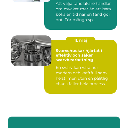
Att välja tandläkare handlar
om mycket mer än att bara
boka en tid när en tand gör
ont. För många sp...
11. maj
Svarvchuckar hjärtat i
effektiv och säker
svarvbearbetning
En svarv kan vara hur
modern och kraftfull som
helst, men utan en pålitlig
chuck faller hela process...