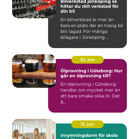
Bilverkstad jönköping så
hittar du rätt verkstad för
din bil
En bilverkstad är mer än
bara en plats där en trasig bil
blir lagad. För många
bilägare i Jönköping ...
30. jun
Ölprovning i Göteborg: Hur
går en ölprovning till?
En ölprovning i Göteborg
handlar om mycket mer än
att bara smaka olika öl. Det
&...
12. jun
Inrymningslarm för skola