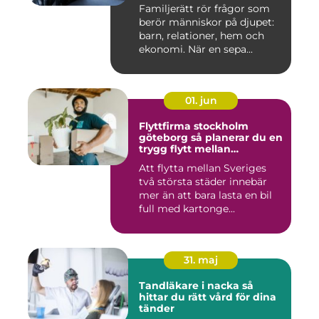
Familjerätt rör frågor som
berör människor på djupet:
barn, relationer, hem och
ekonomi. När en sepa...
01. jun
Flyttfirma stockholm
göteborg så planerar du en
trygg flytt mellan
storstäderna
Att flytta mellan Sveriges
två största städer innebär
mer än att bara lasta en bil
full med kartonge...
31. maj
Tandläkare i nacka så
hittar du rätt vård för dina
tänder