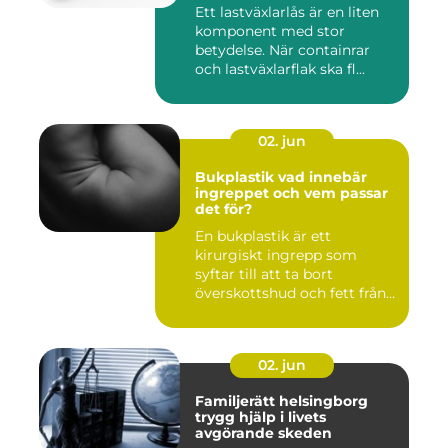
Ett lastväxlarlås är en liten
komponent med stor
betydelse. När containrar
och lastväxlarflak ska fl...
02. jun
Bukplastik vad innebär
ingreppet och vem passar
det för?
En bukplastik är ett
kirurgiskt ingrepp som
syftar till att ta bort
överskottshud och fett från
mage...
02. jun
Familjerätt helsingborg
trygg hjälp i livets
avgörande skeden