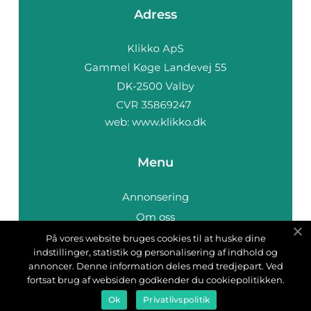
Adress
web:
www.klikko.dk
Menu
Annonsering
Om oss
Cookies
På vores website bruges cookies til at huske dine
indstillinger, statistik og personalisering af indhold og
Kontakta oss
annoncer. Denne information deles med tredjepart. Ved
Sitemap
fortsat brug af websiden godkender du cookiepolitikken.
Ok
Privatlivspolitik