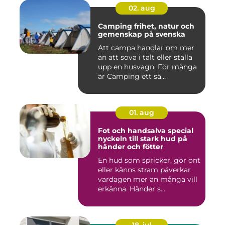
02. aug
Camping frihet, natur och
gemenskap på svenska
Att campa handlar om mer
än att sova i tält eller ställa
upp en husvagn. För många
är Camping ett sä...
01. aug
Fot och handsalva special
nyckeln till stark hud på
händer och fötter
En hud som spricker, gör ont
eller känns stram påverkar
vardagen mer än många vill
erkänna. Händer s...