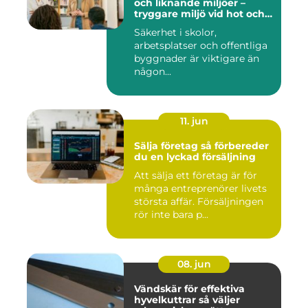
och liknande miljöer –
tryggare miljö vid hot och
kris
Säkerhet i skolor,
arbetsplatser och offentliga
byggnader är viktigare än
någon...
11. jun
Sälja företag så förbereder
du en lyckad försäljning
Att sälja ett företag är för
många entreprenörer livets
största affär. Försäljningen
rör inte bara p...
08. jun
Vändskär för effektiva
hyvelkuttrar så väljer