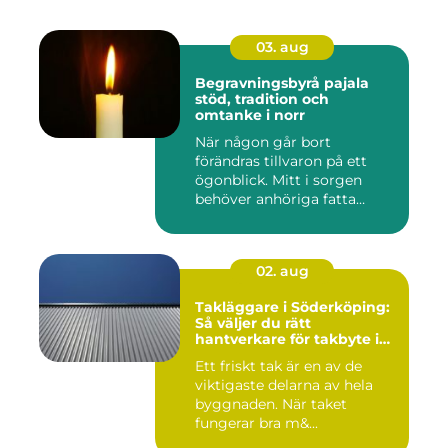
03. aug
Begravningsbyrå pajala
stöd, tradition och
omtanke i norr
När någon går bort
förändras tillvaron på ett
ögonblick. Mitt i sorgen
behöver anhöriga fatta
många ...
02. aug
Takläggare i Söderköping:
Så väljer du rätt
hantverkare för takbyte i
Söderköping
Ett friskt tak är en av de
viktigaste delarna av hela
byggnaden. När taket
fungerar bra m&...