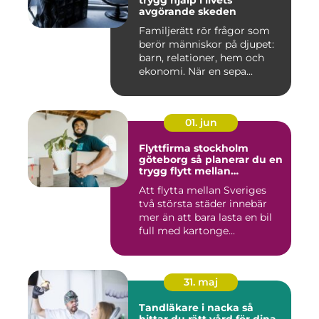
trygg hjälp i livets
avgörande skeden
Familjerätt rör frågor som
berör människor på djupet:
barn, relationer, hem och
ekonomi. När en sepa...
01. jun
Flyttfirma stockholm
göteborg så planerar du en
trygg flytt mellan
storstäderna
Att flytta mellan Sveriges
två största städer innebär
mer än att bara lasta en bil
full med kartonge...
31. maj
Tandläkare i nacka så