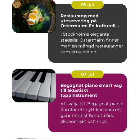
09. jul
Restaurang med
uteservering på
Östermalm: En kulturell
oas i Stockholm
I Stockholms eleganta
stadsdel Östermalm finner
man en mängd restauranger
som erbjuder en ...
07. jul
Begagnat piano smart väg
till akustiskt
toppinstrument
Att välja ett Begagnat piano
framför ett nytt kan vara ett
genomtänkt beslut både
ekonomiskt och mus...