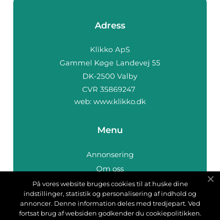
Adress
web:
www.klikko.dk
Menu
Annonsering
Om oss
Cookies
På vores website bruges cookies til at huske dine
indstillinger, statistik og personalisering af indhold og
Kontakta oss
annoncer. Denne information deles med tredjepart. Ved
Sitemap
fortsat brug af websiden godkender du cookiepolitikken.