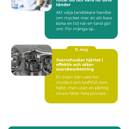
hittar du rätt vård för dina
tänder
Att välja tandläkare handlar
om mycket mer än att bara
boka en tid när en tand gör
ont. För många sp...
11. maj
Svarvchuckar hjärtat i
effektiv och säker
svarvbearbetning
En svarv kan vara hur
modern och kraftfull som
helst, men utan en pålitlig
chuck faller hela process...