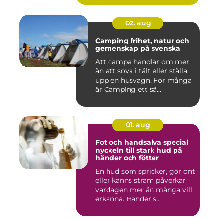
02. aug
Camping frihet, natur och
gemenskap på svenska
Att campa handlar om mer
än att sova i tält eller ställa
upp en husvagn. För många
är Camping ett sä...
01. aug
Fot och handsalva special
nyckeln till stark hud på
händer och fötter
En hud som spricker, gör ont
eller känns stram påverkar
vardagen mer än många vill
erkänna. Händer s...