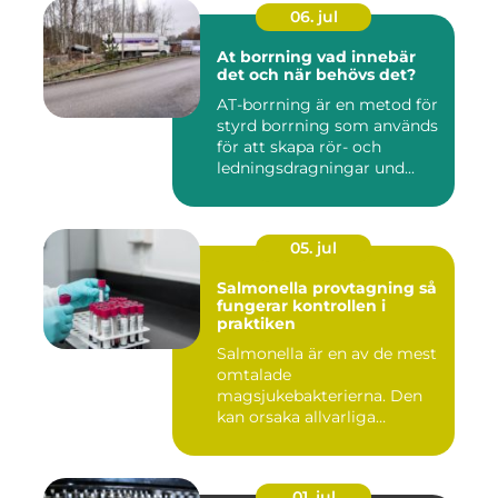
06. jul
At borrning vad innebär
det och när behövs det?
AT-borrning är en metod för
styrd borrning som används
för att skapa rör- och
ledningsdragningar und...
05. jul
Salmonella provtagning så
fungerar kontrollen i
praktiken
Salmonella är en av de mest
omtalade
magsjukebakterierna. Den
kan orsaka allvarliga
symtom hos både ...
01. jul