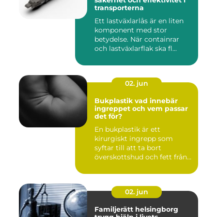
säkerhet och effektivitet i
transporterna
Ett lastväxlarlås är en liten
komponent med stor
betydelse. När containrar
och lastväxlarflak ska fl...
02. jun
Bukplastik vad innebär
ingreppet och vem passar
det för?
En bukplastik är ett
kirurgiskt ingrepp som
syftar till att ta bort
överskottshud och fett från
mage...
02. jun
Familjerätt helsingborg