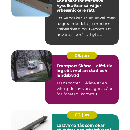
Vändskär för effektiva
hyvelkuttrar så väljer
yrkessnickare rätt
Ett vändskär är en enkel men
avgörande detalj i modern
träbearbetning. Genom att
använda små, utbytb...
08. jun
Transport Skåne – effektiv
logistik mellan stad och
landsbygd
Transporter i Skåne är en
viktig del av vardagen, både
för företag, kommu...
06. jun
Lastväxlarlås som ökar