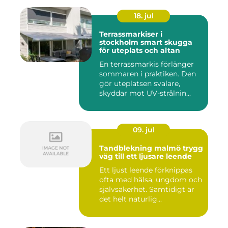
18. jul
Terrassmarkiser i
stockholm smart skugga
för uteplats och altan
En terrassmarkis förlänger
sommaren i praktiken. Den
gör uteplatsen svalare,
skyddar mot UV-strålnin...
09. jul
Tandblekning malmö trygg
väg till ett ljusare leende
Ett ljust leende förknippas
ofta med hälsa, ungdom och
självsäkerhet. Samtidigt är
det helt naturlig...