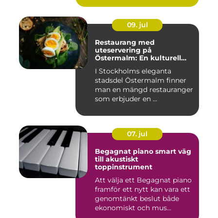
09. jul
Restaurang med
uteservering på
Östermalm: En kulturell
oas i Stockholm
I Stockholms eleganta
stadsdel Östermalm finner
man en mängd restauranger
som erbjuder en ...
07. jul
Begagnat piano smart väg
till akustiskt
toppinstrument
Att välja ett Begagnat piano
framför ett nytt kan vara ett
genomtänkt beslut både
ekonomiskt och mus...