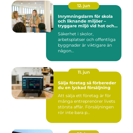
12. jun
Inrymningslarm för skola
och liknande miljöer –
tryggare miljö vid hot och
kris
Säkerhet i skolor,
arbetsplatser och offentliga
byggnader är viktigare än
någon...
11. jun
Sälja företag så förbereder
du en lyckad försäljning
Att sälja ett företag är för
många entreprenörer livets
största affär. Försäljningen
rör inte bara p...