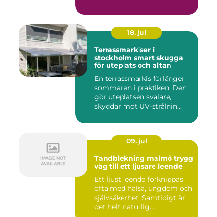
18. jul
Terrassmarkiser i
stockholm smart skugga
för uteplats och altan
En terrassmarkis förlänger
sommaren i praktiken. Den
gör uteplatsen svalare,
skyddar mot UV-strålnin...
09. jul
Tandblekning malmö trygg
väg till ett ljusare leende
Ett ljust leende förknippas
ofta med hälsa, ungdom och
självsäkerhet. Samtidigt är
det helt naturlig...