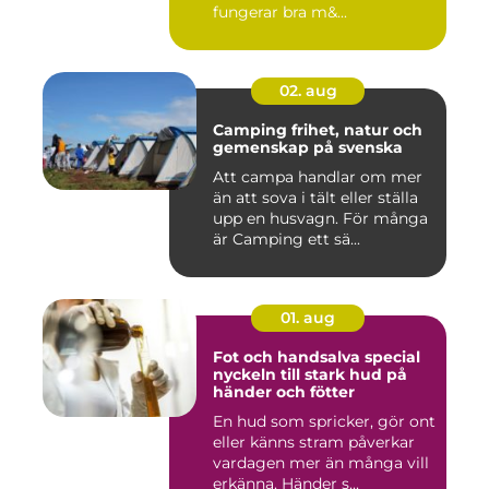
fungerar bra m&...
02. aug
Camping frihet, natur och
gemenskap på svenska
Att campa handlar om mer
än att sova i tält eller ställa
upp en husvagn. För många
är Camping ett sä...
01. aug
Fot och handsalva special
nyckeln till stark hud på
händer och fötter
En hud som spricker, gör ont
eller känns stram påverkar
vardagen mer än många vill
erkänna. Händer s...