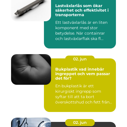
Lastväxlarlås som ökar
säkerhet och effektivitet i
transporterna
Ett lastväxlarlås är en liten
komponent med stor
betydelse. När containrar
och lastväxlarflak ska fl...
02. jun
Bukplastik vad innebär
ingreppet och vem passar
det för?
En bukplastik är ett
kirurgiskt ingrepp som
syftar till att ta bort
överskottshud och fett från
mage...
02. jun