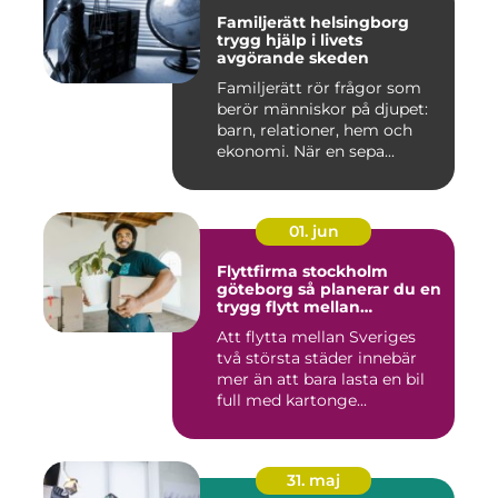
Familjerätt helsingborg
trygg hjälp i livets
avgörande skeden
Familjerätt rör frågor som
berör människor på djupet:
barn, relationer, hem och
ekonomi. När en sepa...
01. jun
Flyttfirma stockholm
göteborg så planerar du en
trygg flytt mellan
storstäderna
Att flytta mellan Sveriges
två största städer innebär
mer än att bara lasta en bil
full med kartonge...
31. maj