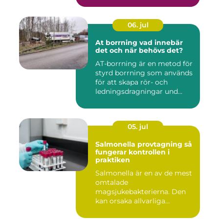
06. jul
At borrning vad innebär
det och när behövs det?
AT-borrning är en metod för
styrd borrning som används
för att skapa rör- och
ledningsdragningar und...
05. jul
Salmonella provtagning så
fungerar kontrollen i
praktiken
Salmonella är en av de mest
omtalade
magsjukebakterierna. Den
kan orsaka allvarliga
symtom hos både ...