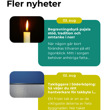
Fler nyheter
03. aug
Begravningsbyrå pajala
stöd, tradition och
omtanke i norr
När någon går bort
förändras tillvaron på ett
ögonblick. Mitt i sorgen
behöver anhöriga fatta
många ...
02. aug
Takläggare i Söderköping:
Så väljer du rätt
hantverkare för takbyte i
Söderköping
Ett friskt tak är en av de
viktigaste delarna av hela
byggnaden. När taket