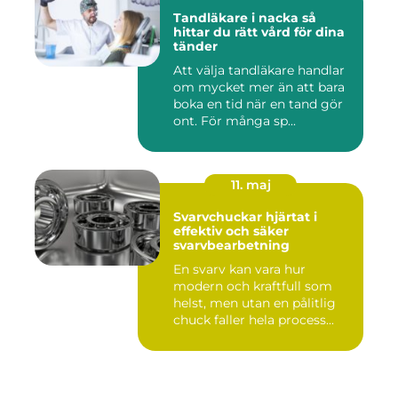
Tandläkare i nacka så
hittar du rätt vård för dina
tänder
Att välja tandläkare handlar
om mycket mer än att bara
boka en tid när en tand gör
ont. För många sp...
11. maj
Svarvchuckar hjärtat i
effektiv och säker
svarvbearbetning
En svarv kan vara hur
modern och kraftfull som
helst, men utan en pålitlig
chuck faller hela process...