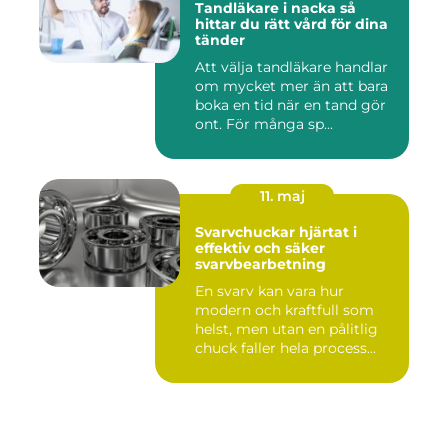
Tandläkare i nacka så
hittar du rätt vård för dina
tänder
Att välja tandläkare handlar
om mycket mer än att bara
boka en tid när en tand gör
ont. För många sp...
11. maj
Svarvchuckar hjärtat i
effektiv och säker
svarvbearbetning
En svarv kan vara hur
modern och kraftfull som
helst, men utan en pålitlig
chuck faller hela process...