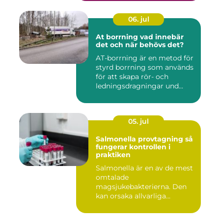
06. jul
At borrning vad innebär
det och när behövs det?
AT-borrning är en metod för
styrd borrning som används
för att skapa rör- och
ledningsdragningar und...
05. jul
Salmonella provtagning så
fungerar kontrollen i
praktiken
Salmonella är en av de mest
omtalade
magsjukebakterierna. Den
kan orsaka allvarliga
symtom hos både ...