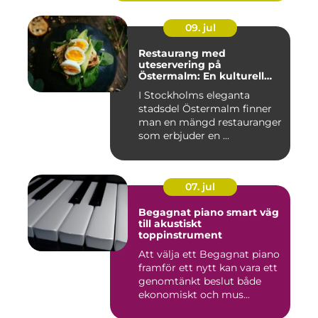
09. jul
Restaurang med
uteservering på
Östermalm: En kulturell
oas i Stockholm
I Stockholms eleganta
stadsdel Östermalm finner
man en mängd restauranger
som erbjuder en ...
07. jul
Begagnat piano smart väg
till akustiskt
toppinstrument
Att välja ett Begagnat piano
framför ett nytt kan vara ett
genomtänkt beslut både
ekonomiskt och mus...