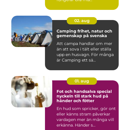
02. aug
Camping frihet, natur och
gemenskap på svenska
Att campa handlar om mer
än att sova i tält eller ställa
upp en husvagn. För många
är Camping ett sä...
01. aug
Fot och handsalva special
nyckeln till stark hud på
händer och fötter
En hud som spricker, gör ont
eller känns stram påverkar
vardagen mer än många vill
erkänna. Händer s...