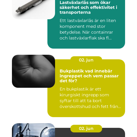
Lastväxlarlås som ökar
säkerhet och effektivitet i
transporterna
Ett lastväxlarlås är en liten
komponent med stor
betydelse. När containrar
och lastväxlarflak ska fl...
02. jun
Bukplastik vad innebär
ingreppet och vem passar
det för?
En bukplastik är ett
kirurgiskt ingrepp som
syftar till att ta bort
överskottshud och fett från
mage...
02. jun