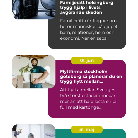
Familjerätt helsingborg
trygg hjälp i livets
avgörande skeden
Familjerätt rör frågor som
berör människor på djupet:
barn, relationer, hem och
ekonomi. När en sepa...
01. jun
Flyttfirma stockholm
göteborg så planerar du en
trygg flytt mellan
storstäderna
Att flytta mellan Sveriges
två största städer innebär
mer än att bara lasta en bil
full med kartonge...
31. maj