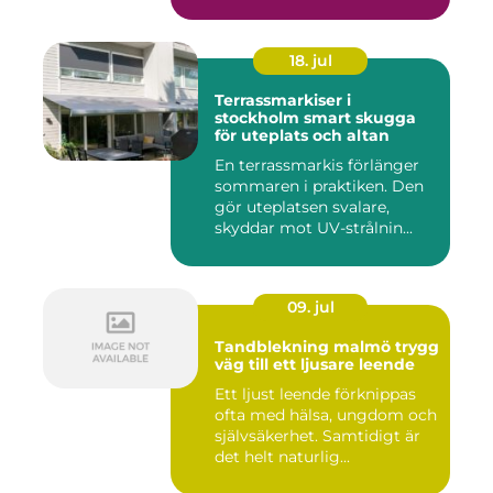
18. jul
Terrassmarkiser i
stockholm smart skugga
för uteplats och altan
En terrassmarkis förlänger
sommaren i praktiken. Den
gör uteplatsen svalare,
skyddar mot UV-strålnin...
09. jul
Tandblekning malmö trygg
väg till ett ljusare leende
Ett ljust leende förknippas
ofta med hälsa, ungdom och
självsäkerhet. Samtidigt är
det helt naturlig...