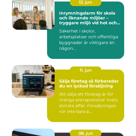
12. jun
Inrymningslarm för skola
och liknande miljöer –
tryggare miljö vid hot och
kris
Säkerhet i skolor,
arbetsplatser och offentliga
byggnader är viktigare än
någon...
11. jun
Sälja företag så förbereder
du en lyckad försäljning
Att sälja ett företag är för
många entreprenörer livets
största affär. Försäljningen
rör inte bara p...
08. jun