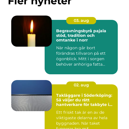
Fler nyheter
03. aug
Begravningsbyrå pajala
stöd, tradition och
omtanke i norr
När någon går bort
förändras tillvaron på ett
ögonblick. Mitt i sorgen
behöver anhöriga fatta
många ...
02. aug
Takläggare i Söderköping:
Så väljer du rätt
hantverkare för takbyte i
Söderköping
Ett friskt tak är en av de
viktigaste delarna av hela
byggnaden. När taket
fungerar bra m&...