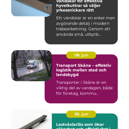
Vändskär för effektiva
hyvelkuttrar så väljer
yrkessnickare rätt
Ett vändskär är en enkel men
avgörande detalj i modern
träbearbetning. Genom att
använda små, utbytb...
08. jun
Transport Skåne – effektiv
logistik mellan stad och
landsbygd
Transporter i Skåne är en
viktig del av vardagen, både
för företag, kommu...
06. jun
Lastväxlarlås som ökar