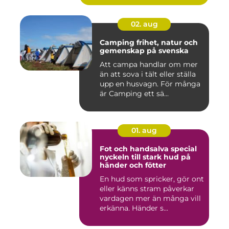
02. aug
Camping frihet, natur och
gemenskap på svenska
Att campa handlar om mer
än att sova i tält eller ställa
upp en husvagn. För många
är Camping ett sä...
01. aug
Fot och handsalva special
nyckeln till stark hud på
händer och fötter
En hud som spricker, gör ont
eller känns stram påverkar
vardagen mer än många vill
erkänna. Händer s...