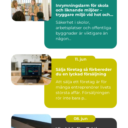
Inrymningslarm för skola
och liknande miljöer –
tryggare miljö vid hot och
kris
Säkerhet i skolor,
arbetsplatser och offentliga
byggnader är viktigare än
någon...
11. jun
Sälja företag så förbereder
du en lyckad försäljning
Att sälja ett företag är för
många entreprenörer livets
största affär. Försäljningen
rör inte bara p...
08. jun