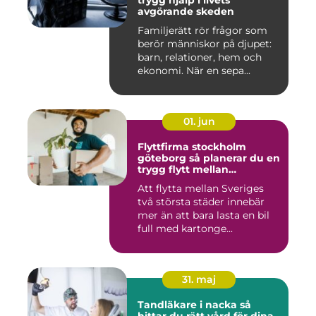
trygg hjälp i livets
avgörande skeden
Familjerätt rör frågor som
berör människor på djupet:
barn, relationer, hem och
ekonomi. När en sepa...
01. jun
Flyttfirma stockholm
göteborg så planerar du en
trygg flytt mellan
storstäderna
Att flytta mellan Sveriges
två största städer innebär
mer än att bara lasta en bil
full med kartonge...
31. maj
Tandläkare i nacka så