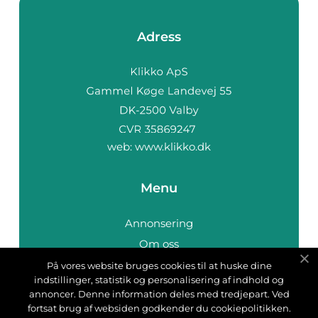
Adress
web:
www.klikko.dk
Menu
Annonsering
Om oss
Cookies
På vores website bruges cookies til at huske dine
indstillinger, statistik og personalisering af indhold og
Kontakta oss
annoncer. Denne information deles med tredjepart. Ved
Sitemap
fortsat brug af websiden godkender du cookiepolitikken.