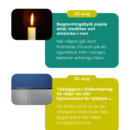
03. aug
Begravningsbyrå pajala
stöd, tradition och
omtanke i norr
När någon går bort
förändras tillvaron på ett
ögonblick. Mitt i sorgen
behöver anhöriga fatta
många ...
02. aug
Takläggare i Söderköping:
Så väljer du rätt
hantverkare för takbyte i
Söderköping
Ett friskt tak är en av de
viktigaste delarna av hela
byggnaden. När taket
fungerar bra m&...