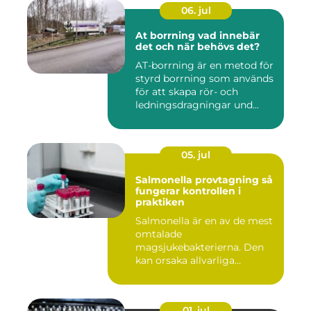
06. jul
At borrning vad innebär
det och när behövs det?
AT-borrning är en metod för
styrd borrning som används
för att skapa rör- och
ledningsdragningar und...
05. jul
Salmonella provtagning så
fungerar kontrollen i
praktiken
Salmonella är en av de mest
omtalade
magsjukebakterierna. Den
kan orsaka allvarliga
symtom hos både ...
01. jul