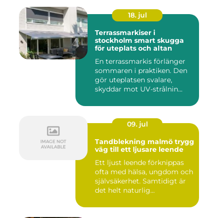
18. jul
Terrassmarkiser i
stockholm smart skugga
för uteplats och altan
En terrassmarkis förlänger
sommaren i praktiken. Den
gör uteplatsen svalare,
skyddar mot UV-strålnin...
09. jul
Tandblekning malmö trygg
väg till ett ljusare leende
Ett ljust leende förknippas
ofta med hälsa, ungdom och
självsäkerhet. Samtidigt är
det helt naturlig...