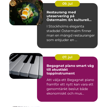
09. jul
Restaurang med
uteservering på
Östermalm: En kulturell
oas i Stockholm
I Stockholms eleganta
stadsdel Östermalm finner
man en mängd restauranger
som erbjuder en ...
07. jul
Begagnat piano smart väg
till akustiskt
toppinstrument
Att välja ett Begagnat piano
framför ett nytt kan vara ett
genomtänkt beslut både
ekonomiskt och mus...