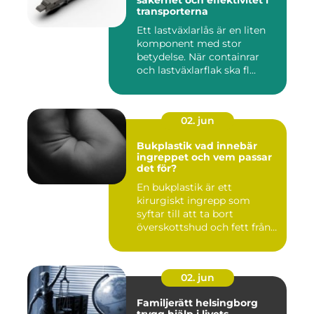
säkerhet och effektivitet i
transporterna
Ett lastväxlarlås är en liten
komponent med stor
betydelse. När containrar
och lastväxlarflak ska fl...
02. jun
Bukplastik vad innebär
ingreppet och vem passar
det för?
En bukplastik är ett
kirurgiskt ingrepp som
syftar till att ta bort
överskottshud och fett från
mage...
02. jun
Familjerätt helsingborg