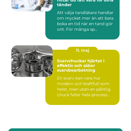
hittar du rätt vård för dina
tänder
Att välja tandläkare handlar
om mycket mer än att bara
boka en tid när en tand gör
ont. För många sp...
11. maj
Svarvchuckar hjärtat i
effektiv och säker
svarvbearbetning
En svarv kan vara hur
modern och kraftfull som
helst, men utan en pålitlig
chuck faller hela process...