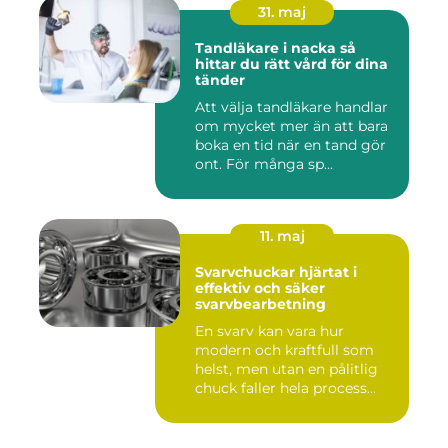
31. maj
Tandläkare i nacka så
hittar du rätt vård för dina
tänder
Att välja tandläkare handlar
om mycket mer än att bara
boka en tid när en tand gör
ont. För många sp...
11. maj
Svarvchuckar hjärtat i
effektiv och säker
svarvbearbetning
En svarv kan vara hur
modern och kraftfull som
helst, men utan en pålitlig
chuck faller hela process...