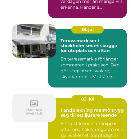
vardagen mer än många vill
erkänna. Händer s...
18. jul
Terrassmarkiser i
stockholm smart skugga
för uteplats och altan
En terrassmarkis förlänger
sommaren i praktiken. Den
gör uteplatsen svalare,
skyddar mot UV-strålnin...
09. jul
Tandblekning malmö trygg
väg till ett ljusare leende
Ett ljust leende förknippas
ofta med hälsa, ungdom och
självsäkerhet. Samtidigt är