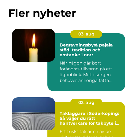
Fler nyheter
03. aug
Begravningsbyrå pajala
stöd, tradition och
omtanke i norr
När någon går bort
förändras tillvaron på ett
ögonblick. Mitt i sorgen
behöver anhöriga fatta
många ...
02. aug
Takläggare i Söderköping:
Så väljer du rätt
hantverkare för takbyte i
Söderköping
Ett friskt tak är en av de