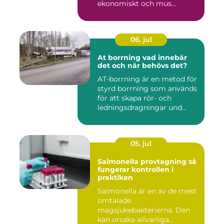
ekonomiskt och mus...
06. jul
At borrning vad innebär
det och när behövs det?
AT-borrning är en metod för
styrd borrning som används
för att skapa rör- och
ledningsdragningar und...
05. jul
Salmonella provtagning så
fungerar kontrollen i
praktiken
Salmonella är en av de mest
omtalade
magsjukebakterierna. Den
kan orsaka allvarliga