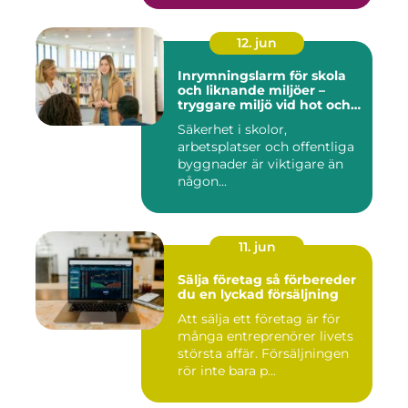
12. jun
Inrymningslarm för skola
och liknande miljöer –
tryggare miljö vid hot och
kris
Säkerhet i skolor,
arbetsplatser och offentliga
byggnader är viktigare än
någon...
11. jun
Sälja företag så förbereder
du en lyckad försäljning
Att sälja ett företag är för
många entreprenörer livets
största affär. Försäljningen
rör inte bara p...