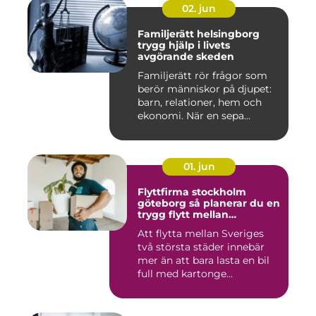
02. jun
Familjerätt helsingborg
trygg hjälp i livets
avgörande skeden
Familjerätt rör frågor som
berör människor på djupet:
barn, relationer, hem och
ekonomi. När en sepa...
01. jun
Flyttfirma stockholm
göteborg så planerar du en
trygg flytt mellan
storstäderna
Att flytta mellan Sveriges
två största städer innebär
mer än att bara lasta en bil
full med kartonge...