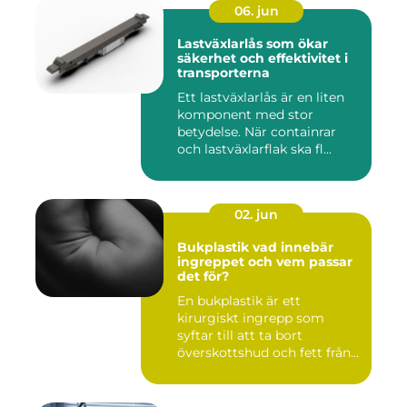
06. jun
Lastväxlarlås som ökar
säkerhet och effektivitet i
transporterna
Ett lastväxlarlås är en liten
komponent med stor
betydelse. När containrar
och lastväxlarflak ska fl...
02. jun
Bukplastik vad innebär
ingreppet och vem passar
det för?
En bukplastik är ett
kirurgiskt ingrepp som
syftar till att ta bort
överskottshud och fett från
mage...