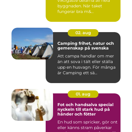
viktigaste delarna av hela
byggnaden. När taket
fungerar bra m&...
02. aug
Camping frihet, natur och
gemenskap på svenska
Att campa handlar om mer
än att sova i tält eller ställa
upp en husvagn. För många
är Camping ett sä...
01. aug
Fot och handsalva special
nyckeln till stark hud på
händer och fötter
En hud som spricker, gör ont
eller känns stram påverkar