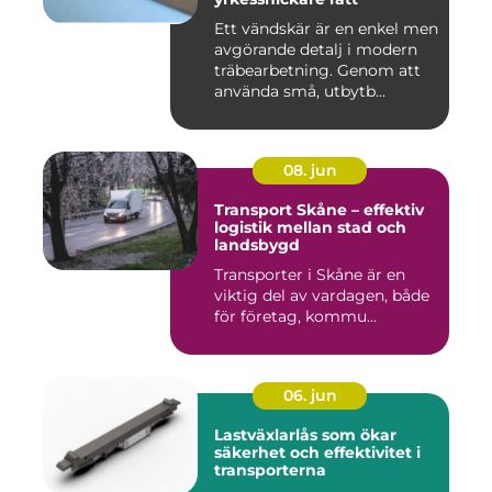
Ett vändskär är en enkel men
avgörande detalj i modern
träbearbetning. Genom att
använda små, utbytb...
08. jun
Transport Skåne – effektiv
logistik mellan stad och
landsbygd
Transporter i Skåne är en
viktig del av vardagen, både
för företag, kommu...
06. jun
Lastväxlarlås som ökar
säkerhet och effektivitet i
transporterna