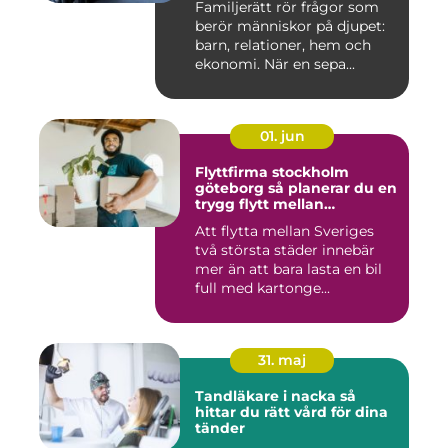
Familjerätt rör frågor som
berör människor på djupet:
barn, relationer, hem och
ekonomi. När en sepa...
01. jun
Flyttfirma stockholm
göteborg så planerar du en
trygg flytt mellan
storstäderna
Att flytta mellan Sveriges
två största städer innebär
mer än att bara lasta en bil
full med kartonge...
31. maj
Tandläkare i nacka så
hittar du rätt vård för dina
tänder