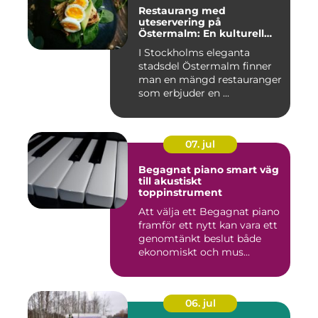
Restaurang med
uteservering på
Östermalm: En kulturell
oas i Stockholm
I Stockholms eleganta
stadsdel Östermalm finner
man en mängd restauranger
som erbjuder en ...
07. jul
Begagnat piano smart väg
till akustiskt
toppinstrument
Att välja ett Begagnat piano
framför ett nytt kan vara ett
genomtänkt beslut både
ekonomiskt och mus...
06. jul