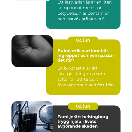
Ett lastväxlarlås är en liten
komponent med stor
betydelse. När containrar
och lastväxlarflak ska fl...
02. jun
Bukplastik vad innebär
ingreppet och vem passar
det för?
En bukplastik är ett
kirurgiskt ingrepp som
syftar till att ta bort
överskottshud och fett från
mage...
02. jun
Familjerätt helsingborg
trygg hjälp i livets
avgörande skeden