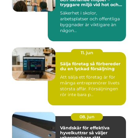
tryggare miljö vid hot och
kris
Säkerhet i skolor,
arbetsplatser och offentliga
byggnader är viktigare än
någon...
11. jun
Sälja företag så förbereder
du en lyckad försäljning
Att sälja ett företag är för
många entreprenörer livets
största affär. Försäljningen
rör inte bara p...
08. jun
Vändskär för effektiva
hyvelkuttrar så väljer
yrkessnickare rätt