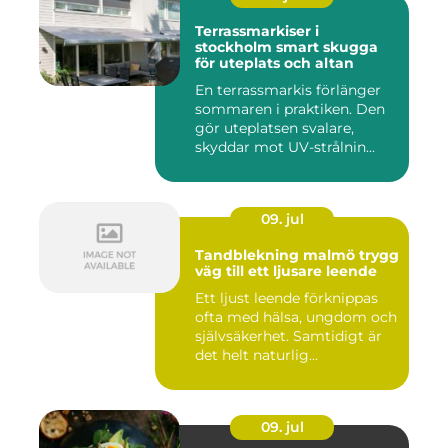
Terrassmarkiser i
stockholm smart skugga
för uteplats och altan
En terrassmarkis förlänger
sommaren i praktiken. Den
gör uteplatsen svalare,
skyddar mot UV-strålnin...
09. jul
Tandblekning malmö trygg
väg till ett ljusare leende
Ett ljust leende förknippas
ofta med hälsa, ungdom och
självsäkerhet. Samtidigt är
det helt naturlig...
09. jul