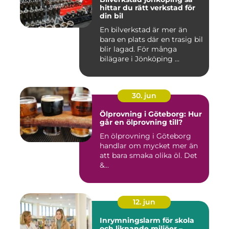
hittar du rätt verkstad för
din bil
En bilverkstad är mer än
bara en plats där en trasig bil
blir lagad. För många
bilägare i Jönköping ...
30. jun
Ölprovning i Göteborg: Hur
går en ölprovning till?
En ölprovning i Göteborg
handlar om mycket mer än
att bara smaka olika öl. Det
&...
12. jun
Inrymningslarm för skola
och liknande miljöer –