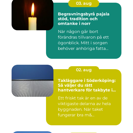
03. aug
Begravningsbyrå pajala
stöd, tradition och
omtanke i norr
När någon går bort
förändras tillvaron på ett
ögonblick. Mitt i sorgen
behöver anhöriga fatta
många ...
02. aug
Takläggare i Söderköping:
Så väljer du rätt
hantverkare för takbyte i
Söderköping
Ett friskt tak är en av de
viktigaste delarna av hela
byggnaden. När taket
fungerar bra m&...