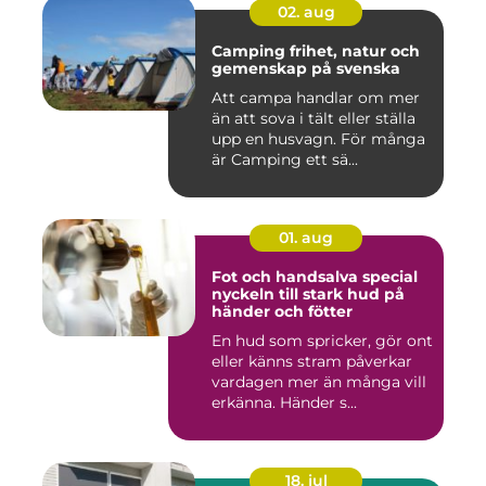
02. aug
Camping frihet, natur och
gemenskap på svenska
Att campa handlar om mer
än att sova i tält eller ställa
upp en husvagn. För många
är Camping ett sä...
01. aug
Fot och handsalva special
nyckeln till stark hud på
händer och fötter
En hud som spricker, gör ont
eller känns stram påverkar
vardagen mer än många vill
erkänna. Händer s...
18. jul