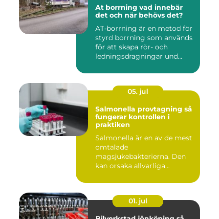
At borrning vad innebär
det och när behövs det?
AT-borrning är en metod för
styrd borrning som används
för att skapa rör- och
ledningsdragningar und...
05. jul
Salmonella provtagning så
fungerar kontrollen i
praktiken
Salmonella är en av de mest
omtalade
magsjukebakterierna. Den
kan orsaka allvarliga
symtom hos både ...
01. jul
Bilverkstad jönköping så