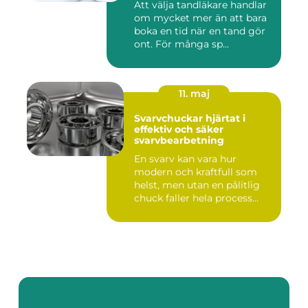
Att välja tandläkare handlar
om mycket mer än att bara
boka en tid när en tand gör
ont. För många sp...
11. maj
Svarvchuckar hjärtat i
effektiv och säker
svarvbearbetning
En svarv kan vara hur
modern och kraftfull som
helst, men utan en pålitlig
chuck faller hela process...