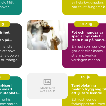
ick. Mitt i
av hela byggnaden.
höver
När taket fungerar b
fatta många
m&...
aug
01. aug
Fot och handsalva
special nyckeln till
ap på
stark hud på hände
och fötter
 handlar
En hud som spricker
 att sova i
gör ont eller känns
ställa upp en
stram påverkar
 För många
vardagen mer än
 ett sä...
många vill erkänna.
Händer s...
ul
09. jul
rkiser i
Tandblekning
rt
malmö trygg väg till
r uteplats
ett ljusare leende
smarkis
Ett ljust leende
 sommaren i
förknippas ofta med