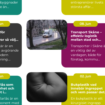
a byggnader
entreprenörer livets
re än
största affär.
Försäljningen rör int
bara p...
jun
08. jun
för
Transport Skåne –
effektiv logistik
väljer
mellan stad och
kare rätt
landsbygd
är är en
Transporter i Skåne 
 avgörande
en viktig del av
odern
vardagen, både för
ning.
företag, kommu...
t använda
b...
jun
02. jun
rlås som
Bukplastik vad
rhet och
innebär ingreppet
t i
och vem passar det
erna
för?
larlås är en
En bukplastik är ett
mponent med
kirurgiskt ingrepp