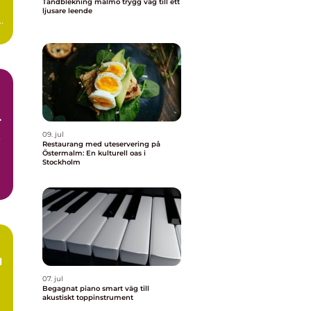
Tandblekning malmö trygg väg till ett
ljusare leende
ra
r
,
09. jul
Restaurang med uteservering på
Östermalm: En kulturell oas i
Stockholm
07. jul
Begagnat piano smart väg till
akustiskt toppinstrument