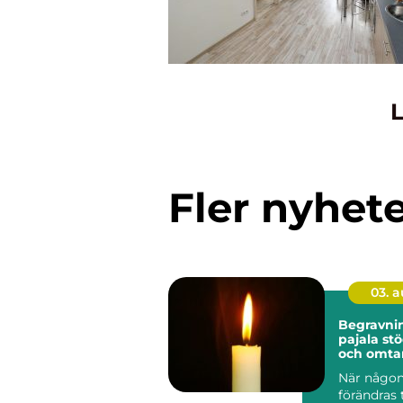
L
Fler nyhet
03. 
Begravni
pajala stöd, tradition
och omtan
När någon
förändras 