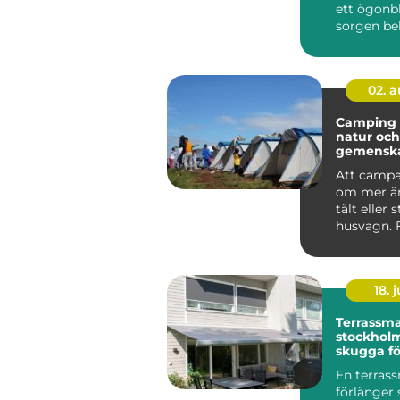
ett ögonbl
sorgen be
anhöriga 
...
02. 
Camping frihet,
natur och
gemensk
svenska
Att campa
om mer än
tält eller 
husvagn.
är Camping
18. j
Terrassma
stockholm sma
skugga fö
och altan
En terras
förlänger