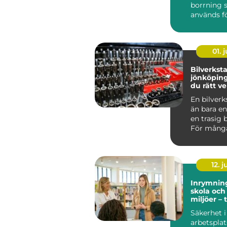
borrning
används fö
rör- och
ledningsd
und...
01. j
Bilverkst
jönköping så hitt
du rätt ve
din bil
En bilverk
än bara en
en trasig b
För många
Jönköping 
12. j
Inrymning
skola och
miljöer –
miljö vid 
Säkerhet i
arbetsplat