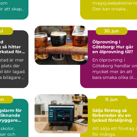
 som
magsjukebakterierna
r att skapa
Den kan orsaka
allvarliga symtom
ragningar
hos både ...
ul
30. jun
ad
Ölprovning i
ar
Göteborg: Hur går
rkstad för
en ölprovning till?
stad är mer
En ölprovning i
 plats där
Göteborg handlar o
il blir lagad.
mycket mer än att
 bilägare i
bara smaka olika öl.
...
Det &...
un
11. jun
slarm för
Sälja företag så
 liknande
förbereder du en
 tryggare
lyckad försäljning
hot och kris
 skolor,
Att sälja ett företag 
ser och
för många