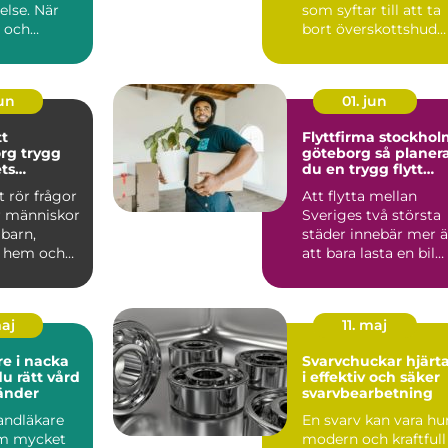
else. När
som syftar till att ta
r och
bort överskottshud
ak ska fl...
och fett från mage...
jun
01. jun
tt
Flyttfirma stockho
rygg
göteborg så planerar
ets
du en trygg flytt
e skeden
mellan storstädern
t rör frågor
Att flytta mellan
 människor
Sveriges två största
 barn,
städer innebär mer 
r, hem och
att bara lasta en bil
När en
full med kartonge...
maj
11. maj
e i nacka
Svarvchuckar hjärtat
du rätt vård
i effektiv och säker
tänder
svarvbearbetning
tandläkare
En svarv kan vara hu
om mycket
modern och kraftfull