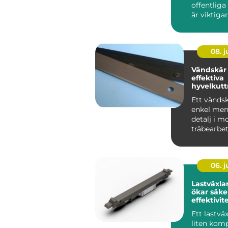
offentlig
är viktiga
någon...
08. 
Vändskär 
effektiva
hyvelkuttrar så 
yrkessnic
Ett vändsk
enkel men
detalj i m
träbearbet
Genom at
små, utbyt
06. 
Lastväxla
ökar säke
effektivite
transport
Ett lastväx
liten ko