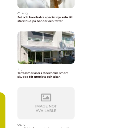
01. aug
Fot och handsalva special nyckeln till
stark hud på händer och fötter
18. jul
Terrassmarkiser i stockholm smart
skugga för uteplats och altan
09. jul