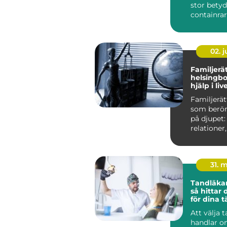
stor betyd
containra
lastväxlarfl
02. 
Familjerä
helsingborg t
hjälp i liv
avgörand
Familjerät
som berör
på djupet:
relatione
ekonomi. 
sepa...
31. 
Tandläkar
så hittar 
för dina 
Att välja 
handlar 