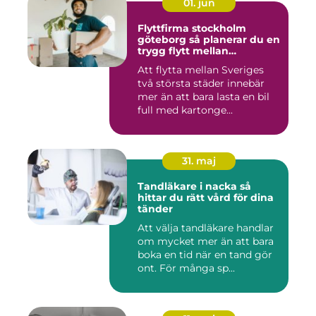
01. jun
Flyttfirma stockholm
göteborg så planerar du en
trygg flytt mellan
storstäderna
Att flytta mellan Sveriges
två största städer innebär
mer än att bara lasta en bil
full med kartonge...
31. maj
Tandläkare i nacka så
hittar du rätt vård för dina
tänder
Att välja tandläkare handlar
om mycket mer än att bara
boka en tid när en tand gör
ont. För många sp...