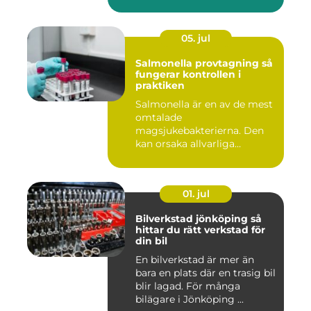
05. jul
Salmonella provtagning så
fungerar kontrollen i
praktiken
Salmonella är en av de mest
omtalade
magsjukebakterierna. Den
kan orsaka allvarliga
symtom hos både ...
01. jul
Bilverkstad jönköping så
hittar du rätt verkstad för
din bil
En bilverkstad är mer än
bara en plats där en trasig bil
blir lagad. För många
bilägare i Jönköping ...