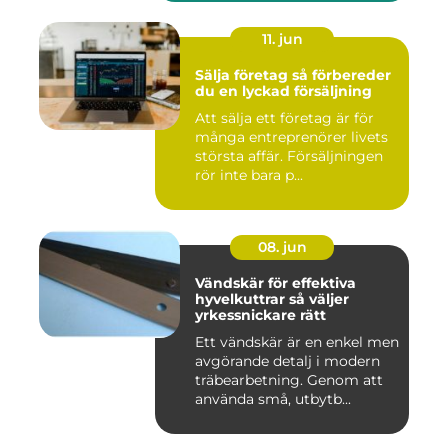
11. jun
Sälja företag så förbereder
du en lyckad försäljning
Att sälja ett företag är för
många entreprenörer livets
största affär. Försäljningen
rör inte bara p...
08. jun
Vändskär för effektiva
hyvelkuttrar så väljer
yrkessnickare rätt
Ett vändskär är en enkel men
avgörande detalj i modern
träbearbetning. Genom att
använda små, utbytb...