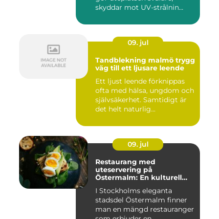
skyddar mot UV-strålnin...
09. jul
Tandblekning malmö trygg
väg till ett ljusare leende
Ett ljust leende förknippas
ofta med hälsa, ungdom och
självsäkerhet. Samtidigt är
det helt naturlig...
09. jul
Restaurang med
uteservering på
Östermalm: En kulturell
oas i Stockholm
I Stockholms eleganta
stadsdel Östermalm finner
man en mängd restauranger
som erbjuder en ...