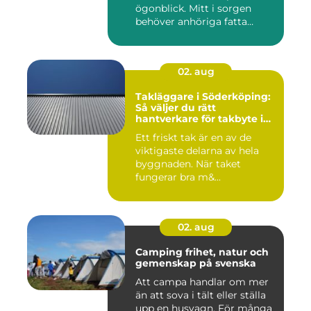
ögonblick. Mitt i sorgen
behöver anhöriga fatta
många ...
02. aug
Takläggare i Söderköping:
Så väljer du rätt
hantverkare för takbyte i
Söderköping
Ett friskt tak är en av de
viktigaste delarna av hela
byggnaden. När taket
fungerar bra m&...
02. aug
Camping frihet, natur och
gemenskap på svenska
Att campa handlar om mer
än att sova i tält eller ställa
upp en husvagn. För många