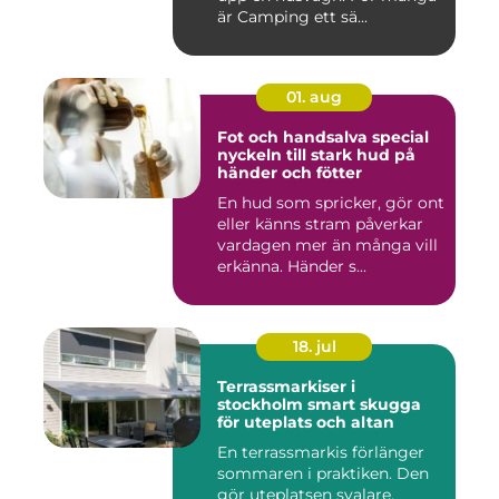
är Camping ett sä...
01. aug
Fot och handsalva special
nyckeln till stark hud på
händer och fötter
En hud som spricker, gör ont
eller känns stram påverkar
vardagen mer än många vill
erkänna. Händer s...
18. jul
Terrassmarkiser i
stockholm smart skugga
för uteplats och altan
En terrassmarkis förlänger
sommaren i praktiken. Den
gör uteplatsen svalare,