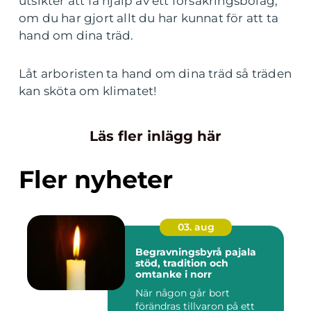
utsikter att få hjälp av ett försäkringsbolag,
om du har gjort allt du har kunnat för att ta
hand om dina träd.
Låt arboristen ta hand om dina träd så träden
kan sköta om klimatet!
Läs fler inlägg här
Fler nyheter
03. aug
Begravningsbyrå pajala
stöd, tradition och
omtanke i norr
När någon går bort
förändras tillvaron på ett