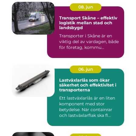
08. jun
Transport Skåne – effektiv
logistik mellan stad och
landsbygd
Transporter i Skåne är en
viktig del av vardagen, både
för företag, kommu...
06. jun
Lastväxlarlås som ökar
säkerhet och effektivitet i
transporterna
Ett lastväxlarlås är en liten
komponent med stor
betydelse. När containrar
och lastväxlarflak ska fl...