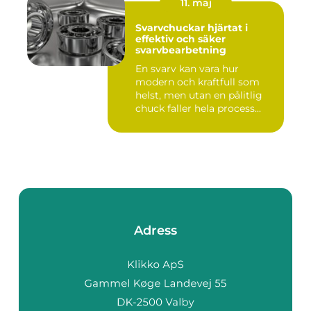
11. maj
Svarvchuckar hjärtat i
effektiv och säker
svarvbearbetning
En svarv kan vara hur
modern och kraftfull som
helst, men utan en pålitlig
chuck faller hela process...
Adress