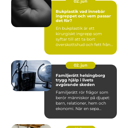
02. jun
Bukplastik vad innebär
ingreppet och vem passar
det för?
En bukplastik är ett
kirurgiskt ingrepp som
syftar till att ta bort
överskottshud och fett från
mage...
02. jun
Familjerätt helsingborg
trygg hjälp i livets
avgörande skeden
Familjerätt rör frågor som
berör människor på djupet:
barn, relationer, hem och
ekonomi. När en sepa...