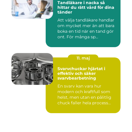
Tandläkare i nacka så
hittar du rätt vård för dina
tänder
Att välja tandläkare handlar
om mycket mer än att bara
boka en tid när en tand gör
ont. För många sp...
11. maj
Svarvchuckar hjärtat i
effektiv och säker
svarvbearbetning
En svarv kan vara hur
modern och kraftfull som
helst, men utan en pålitlig
chuck faller hela process...