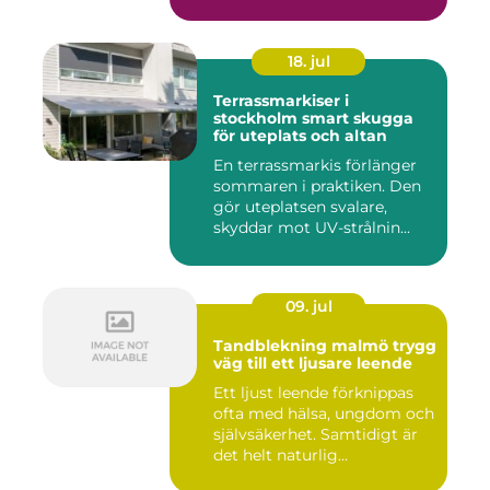
18. jul
Terrassmarkiser i
stockholm smart skugga
för uteplats och altan
En terrassmarkis förlänger
sommaren i praktiken. Den
gör uteplatsen svalare,
skyddar mot UV-strålnin...
09. jul
Tandblekning malmö trygg
väg till ett ljusare leende
Ett ljust leende förknippas
ofta med hälsa, ungdom och
självsäkerhet. Samtidigt är
det helt naturlig...