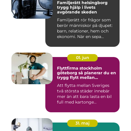
Familjerätt helsingborg
trygg hjälp i livets
avgörande skeden
Familjerätt rör frågor som
berör människor på djupet:
barn, relationer, hem och
ekonomi. När en sepa...
01. jun
Flyttfirma stockholm
göteborg så planerar du en
trygg flytt mellan
storstäderna
Att flytta mellan Sveriges
två största städer innebär
mer än att bara lasta en bil
full med kartonge...
31. maj