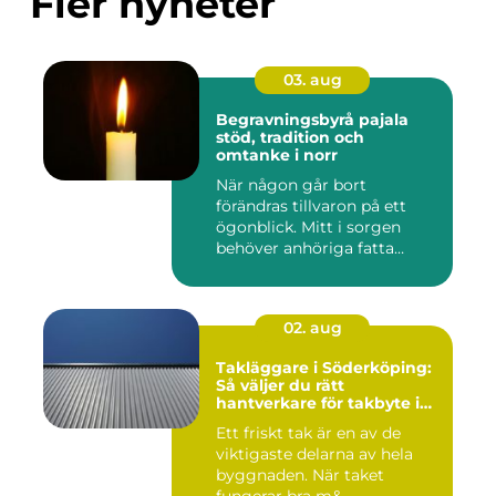
Fler nyheter
03. aug
Begravningsbyrå pajala
stöd, tradition och
omtanke i norr
När någon går bort
förändras tillvaron på ett
ögonblick. Mitt i sorgen
behöver anhöriga fatta
många ...
02. aug
Takläggare i Söderköping:
Så väljer du rätt
hantverkare för takbyte i
Söderköping
Ett friskt tak är en av de
viktigaste delarna av hela
byggnaden. När taket