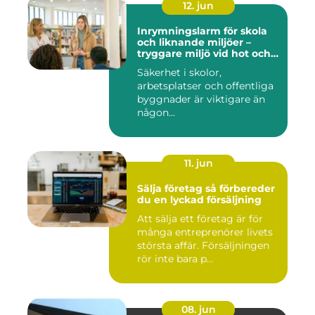
12. jun
Inrymningslarm för skola
och liknande miljöer –
tryggare miljö vid hot och
kris
Säkerhet i skolor,
arbetsplatser och offentliga
byggnader är viktigare än
någon...
11. jun
Sälja företag så förbereder
du en lyckad försäljning
Att sälja ett företag är för
många entreprenörer livets
största affär. Försäljningen
rör inte bara p...
08. jun