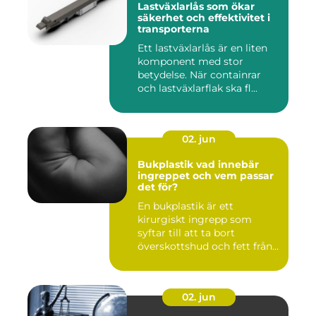
Lastväxlarlås som ökar
säkerhet och effektivitet i
transporterna
Ett lastväxlarlås är en liten
komponent med stor
betydelse. När containrar
och lastväxlarflak ska fl...
02. jun
Bukplastik vad innebär
ingreppet och vem passar
det för?
En bukplastik är ett
kirurgiskt ingrepp som
syftar till att ta bort
överskottshud och fett från
mage...
02. jun