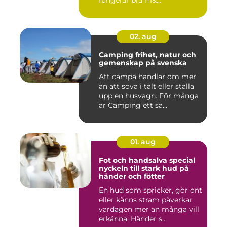
fungerar bra m&...
02. aug
Camping frihet, natur och
gemenskap på svenska
Att campa handlar om mer
än att sova i tält eller ställa
upp en husvagn. För många
är Camping ett sä...
01. aug
Fot och handsalva special
nyckeln till stark hud på
händer och fötter
En hud som spricker, gör ont
eller känns stram påverkar
vardagen mer än många vill
erkänna. Händer s...