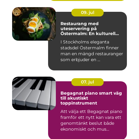
09. jul
Restaurang med
uteservering på
Östermalm: En kulturell
oas i Stockholm
I Stockholms eleganta
stadsdel Östermalm finner
man en mängd restauranger
som erbjuder en ...
07. jul
Begagnat piano smart väg
till akustiskt
toppinstrument
Att välja ett Begagnat piano
framför ett nytt kan vara ett
genomtänkt beslut både
ekonomiskt och mus...