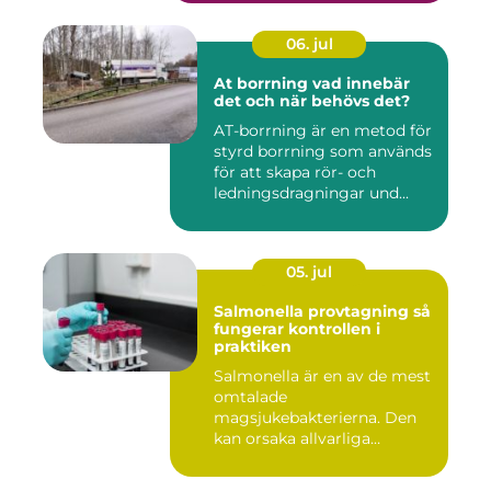
06. jul
At borrning vad innebär
det och när behövs det?
AT-borrning är en metod för
styrd borrning som används
för att skapa rör- och
ledningsdragningar und...
05. jul
Salmonella provtagning så
fungerar kontrollen i
praktiken
Salmonella är en av de mest
omtalade
magsjukebakterierna. Den
kan orsaka allvarliga
symtom hos både ...