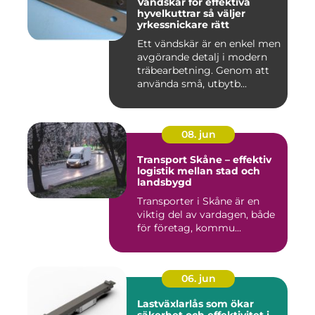
Vändskär för effektiva
hyvelkuttrar så väljer
yrkessnickare rätt
Ett vändskär är en enkel men
avgörande detalj i modern
träbearbetning. Genom att
använda små, utbytb...
08. jun
Transport Skåne – effektiv
logistik mellan stad och
landsbygd
Transporter i Skåne är en
viktig del av vardagen, både
för företag, kommu...
06. jun
Lastväxlarlås som ökar