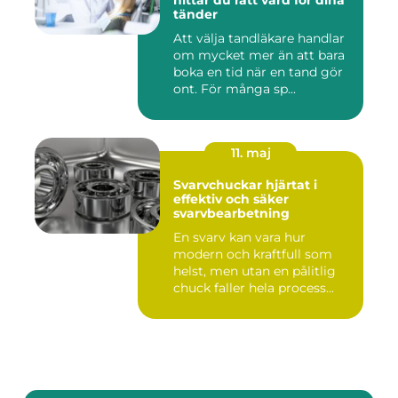
hittar du rätt vård för dina
tänder
Att välja tandläkare handlar
om mycket mer än att bara
boka en tid när en tand gör
ont. För många sp...
11. maj
Svarvchuckar hjärtat i
effektiv och säker
svarvbearbetning
En svarv kan vara hur
modern och kraftfull som
helst, men utan en pålitlig
chuck faller hela process...