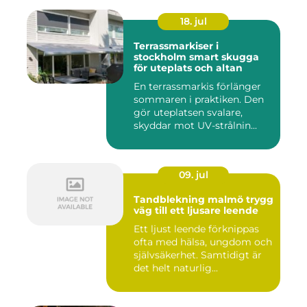
18. jul
Terrassmarkiser i
stockholm smart skugga
för uteplats och altan
En terrassmarkis förlänger
sommaren i praktiken. Den
gör uteplatsen svalare,
skyddar mot UV-strålnin...
09. jul
Tandblekning malmö trygg
väg till ett ljusare leende
Ett ljust leende förknippas
ofta med hälsa, ungdom och
självsäkerhet. Samtidigt är
det helt naturlig...