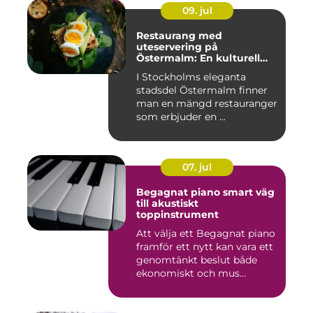
09. jul
Restaurang med
uteservering på
Östermalm: En kulturell
oas i Stockholm
I Stockholms eleganta
stadsdel Östermalm finner
man en mängd restauranger
som erbjuder en ...
07. jul
Begagnat piano smart väg
till akustiskt
toppinstrument
Att välja ett Begagnat piano
framför ett nytt kan vara ett
genomtänkt beslut både
ekonomiskt och mus...