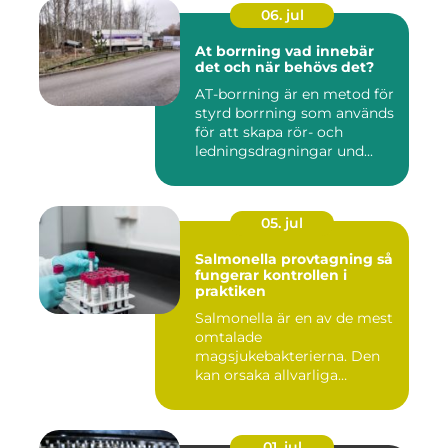
06. jul
At borrning vad innebär
det och när behövs det?
AT-borrning är en metod för
styrd borrning som används
för att skapa rör- och
ledningsdragningar und...
05. jul
Salmonella provtagning så
fungerar kontrollen i
praktiken
Salmonella är en av de mest
omtalade
magsjukebakterierna. Den
kan orsaka allvarliga
symtom hos både ...
01. jul