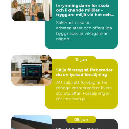
Inrymningslarm för skola
och liknande miljöer –
tryggare miljö vid hot och
kris
Säkerhet i skolor,
arbetsplatser och offentliga
byggnader är viktigare än
någon...
11. jun
Sälja företag så förbereder
du en lyckad försäljning
Att sälja ett företag är för
många entreprenörer livets
största affär. Försäljningen
rör inte bara p...
08. jun