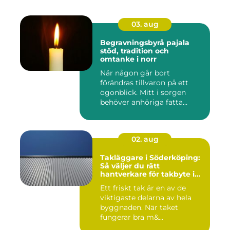
03. aug
Begravningsbyrå pajala
stöd, tradition och
omtanke i norr
När någon går bort
förändras tillvaron på ett
ögonblick. Mitt i sorgen
behöver anhöriga fatta
många ...
02. aug
Takläggare i Söderköping:
Så väljer du rätt
hantverkare för takbyte i
Söderköping
Ett friskt tak är en av de
viktigaste delarna av hela
byggnaden. När taket
fungerar bra m&...