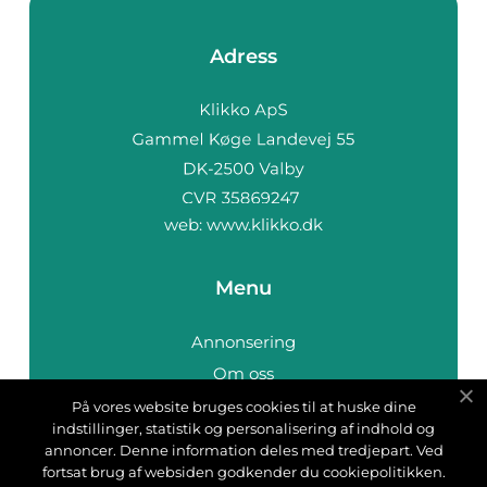
Adress
web:
www.klikko.dk
Menu
Annonsering
Om oss
Cookies
På vores website bruges cookies til at huske dine
indstillinger, statistik og personalisering af indhold og
Kontakta oss
annoncer. Denne information deles med tredjepart. Ved
Sitemap
fortsat brug af websiden godkender du cookiepolitikken.