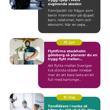
trygg hjälp i livets
avgörande skeden
Familjerätt rör frågor som
berör människor på djupet:
barn, relationer, hem och
ekonomi. När en sepa...
01. jun
Flyttfirma stockholm
göteborg så planerar du en
trygg flytt mellan
storstäderna
Att flytta mellan Sveriges
två största städer innebär
mer än att bara lasta en bil
full med kartonge...
31. maj
Tandläkare i nacka så