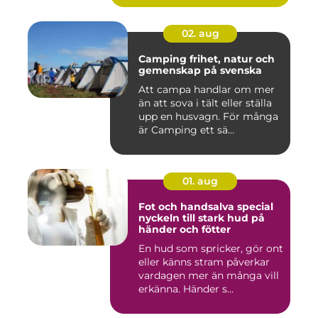
02. aug
Camping frihet, natur och
gemenskap på svenska
Att campa handlar om mer
än att sova i tält eller ställa
upp en husvagn. För många
är Camping ett sä...
01. aug
Fot och handsalva special
nyckeln till stark hud på
händer och fötter
En hud som spricker, gör ont
eller känns stram påverkar
vardagen mer än många vill
erkänna. Händer s...