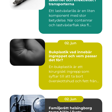
säkerhet och effektivitet i
transporterna
Ett lastväxlarlås är en liten
komponent med stor
betydelse. När containrar
och lastväxlarflak ska fl...
02. jun
Bukplastik vad innebär
ingreppet och vem passar
det för?
En bukplastik är ett
kirurgiskt ingrepp som
syftar till att ta bort
överskottshud och fett från
mage...
02. jun
Familjerätt helsingborg